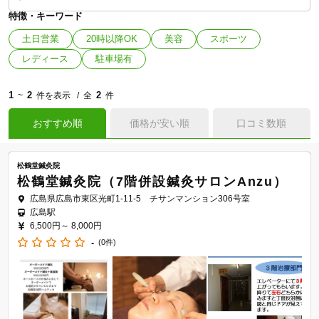
特徴・キーワード
土日営業
20時以降OK
美容
スポーツ
レディース
駐車場有
1
2
2
~
件を表示
全
件
おすすめ順
価格が安い順
口コミ数順
松鶴堂鍼灸院
松鶴堂鍼灸院（7階併設鍼灸サロンAnzu）
広島県広島市東区光町1-11-5 チサンマンション306号室
広島駅
6,500円～
8,000円
-
(0件)