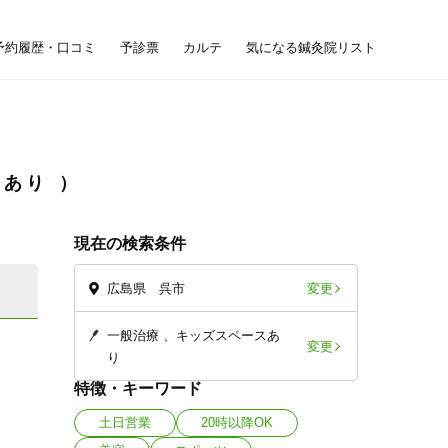
予約履歴・口コミ
予診票
カルテ
気になる鍼灸院リスト
スあり
現在の検索条件
変更
広島県 呉市
一般治療
キッズスペースあ
変更
り
特徴・キーワード
土日営業
20時以降OK