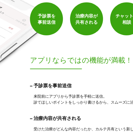
保険適用の相談可
地域支援クーポン可
予診票を
治療内容が
チャッ
事前送信
共有される
相談
アプリならでは
の機能が満載！
2
予診票を事前送信
件
検索結果を見る
来院前にアプリから予診票を手軽に送信。
診てほしいポイントをしっかり書けるから、スムーズに
治療内容が共有される
受けた治療がどんな内容だったか、カルテ共有という新