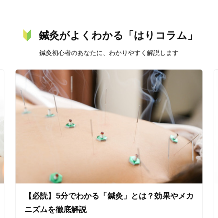
鍼灸がよくわかる「はりコラム」
鍼灸初心者のあなたに、わかりやすく解説します
美容鍼
スポーツ鍼灸
レディー
20時以降OK
当日予約
【必読】5分でわかる「鍼灸」とは？効果やメカ
駅近
往療あり
ニズムを徹底解説