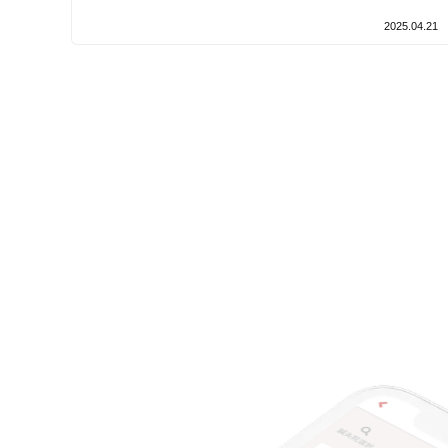
設備の特徴
2025.04.21
キッズスペースあり
女性向けの特徴
女性スタッフ在籍
接客・サービスの特徴
コロナ対応
チャットでの事前相談
施術の特徴
痛みの少ない鍼シール