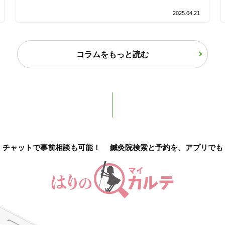
2025.04.21
バリアフリー
個室完備
「健康にはりを見た」
コラムをもっと読む
女性限定
オンラインサポートあり
丁寧な説明
チャットで事前相談も可能！
鍼灸院検索と予約を、アプリでも
カルテ共有
経験豊富なスタッフ在籍
使い捨て鍼使用
トライアルコースあり