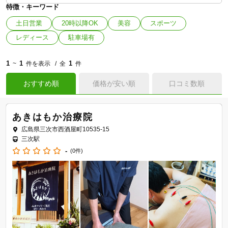
特徴・キーワード
土日営業
20時以降OK
美容
スポーツ
レディース
駐車場有
1
1
1
~
件を表示
全
件
おすすめ順
価格が安い順
口コミ数順
あきはもか治療院
広島県三次市西酒屋町10535-15
三次駅
-
(0件)