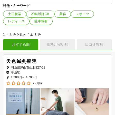
特徴・キーワード
土日営業
20時以降OK
美容
スポーツ
レディース
駐車場有
1
1
1
~
件を表示
全
件
おすすめ順
価格が安い順
口コミ数順
天色鍼灸療院
岡山県津山市山北827-13
津山駅
1,200円～
4,700円
-
(1件)