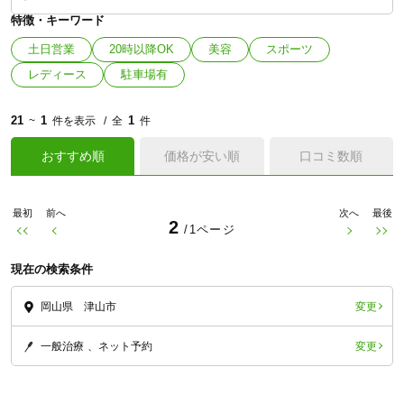
特徴・キーワード
土日営業
20時以降OK
美容
スポーツ
レディース
駐車場有
21
1
1
~
件を表示
全
件
おすすめ順
価格が安い順
口コミ数順
最初
前へ
次へ
最後
2
/1ページ
現在の検索条件
変更
岡山県 津山市
変更
一般治療
ネット予約