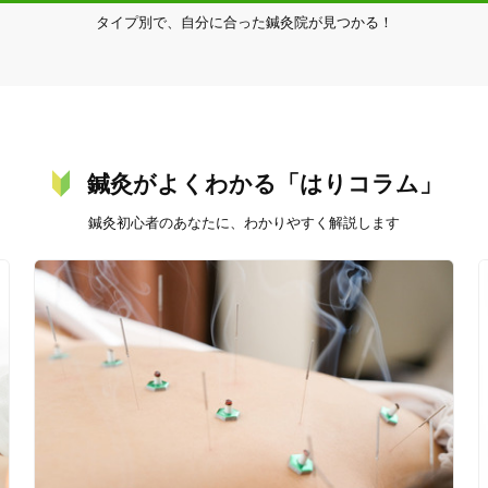
女性限定
タイプ別で、自分に合った鍼灸院が見つかる！
オンラインサポートあり
丁寧な説明
カルテ共有
経験豊富なスタッフ在籍
鍼灸がよくわかる「はりコラム」
鍼灸初心者のあなたに、わかりやすく解説します
使い捨て鍼使用
トライアルコースあり
保険適用の相談可
地域支援クーポン可