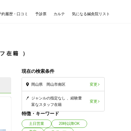
予約履歴・口コミ
予診票
カルテ
気になる鍼灸院リスト
ッフ在籍
現在の検索条件
変更
岡山県 岡山市南区
ジャンルの指定なし
経験豊
変更
富なスタッフ在籍
特徴・キーワード
土日営業
20時以降OK