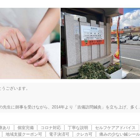
うございます。

岡山市南区
変更する
の先生に師事を受けながら、2014年より「吉備訪問鍼灸」を立ち上げ、多く
して貰いたいと考えています。

その有効性、安全性、実用性が科学的に評価されています。

療あり
個室完備
コロナ対応
丁寧な説明
セルフケアアドバイス
方が苦痛に思っている症状のトップは、腰痛と肩凝りとなっています。

地域支援クーポン可
電子決済可
クレカ可
痛みの少ない鍼シール
美容鍼
スポーツ鍼灸
レディー
さんの苦痛を和らげる事が可能です。
