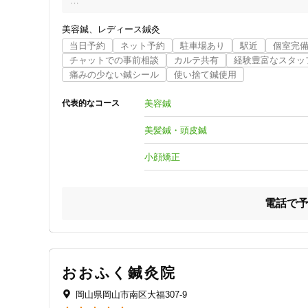
当院は岡山市南区にある

韓国エステビューティーサロンミソさんと

美容鍼
レディース鍼灸
コラボ営業させて頂いております

当日予約
ネット予約
駐車場あり
駅近
個室完
完全プライベートの空間で

チャットでの事前相談
カルテ共有
経験豊富なスタッ
女性のお客様が一人でも安心して来られるサロンです 💫

痛みの少ない鍼シール
使い捨て鍼使用
鍼灸をもっと沢山の方に知ってもらい

身近に感じてほしい

美容鍼
代表的なコース
お肌やお身体にお悩みのある方のお手伝いをしたい

エステとの相乗効果の高い『美容鍼』で沢山のお客様に寄り
美髪鍼・頭皮鍼
と思っております

小顔矯正
美容鍼の他に

美髪鍼・頭皮鍼 / お灸 / 耳つぼ / カッピング / マタ
宜しくお願い致します

電話で
お気軽にお問い合わせ下さい＾＾
おおふく鍼灸院
岡山県岡山市南区大福307-9