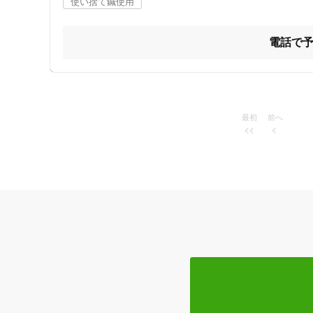
使い捨て鍼使用
痛みの除去だけでなく、精神安定作用や免疫力の向上による
定期的な鍼灸治療で身体のメンテナンスをする事で病気に
す。

電話で
美容目的で来院される方は、人間の自然美の維持、つまり美
特徴・キーワード
痛みのコントロール、肌へのアプローチ、体調管理に、ぜひ
受付時間の特徴
最初
前へ
土日営業
通院手段の特徴
駐車場あり
設備の特徴
キッズスペースあり
女性向けの特徴