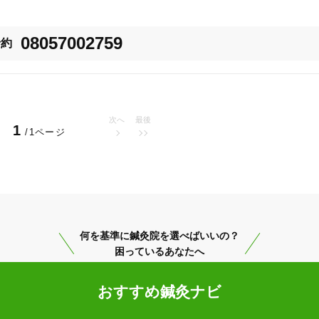
様々な病気の予防にも威力を発揮できます。

かかりにくく、心身が整った状態に近づきます。医療費の節減にもつながり
08057002759
予約
と健康を同時に獲得できる事が最大の利点となるでしょう。

一度ご来院いただき施術をご体感ください。

次へ
最後
20時以降OK
当日予約
1
/1ページ
駅近
往療あり
何を基準に鍼灸院を選べばいいの？
困っているあなたへ
バリアフリー
個室完備
おすすめ鍼灸ナビ
「健康にはりを見た」