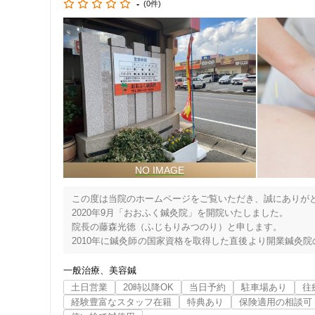
-
(0件)
この度は当院のホームページをご覧いただき、誠にありがと
住所
2020年9月「おおふく鍼灸院」を開院いたしました。

院長の藤森光徳（ふじもりみつのり）と申します。

2010年に鍼灸師の国家資格を取得した直後より開業鍼灸院
症例を重ねてまいりました。

先ずは鍼灸の奥深い良さ、効果を一人でも多くの方にに体感
一般治療
美容鍼
鍼灸はWHO（世界保健機関）でも世界的規模で研究され、
ジャンル
土日営業
20時以降OK
当日予約
駐車場あり
往
厚労省の国民生活基礎調査によると、自覚症状を持っている
経験豊富なスタッフ在籍
特典あり
保険適用の相談可
一般治療
鍼灸治療は筋肉痛や関節痛などにも広範囲に応用でき、患者