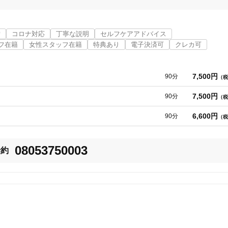
備
コロナ対応
丁寧な説明
セルフケアアドバイス
フ在籍
女性スタッフ在籍
特典あり
電子決済可
クレカ可
7,500円
90分
（税
添っていきたい

7,500円
90分
（税
6,600円
90分
（税
ニティのお客様などさまざまな方面からお悩み改善させて頂きます

08053750003
予約