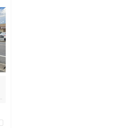
の
ス鍼灸
小児鍼