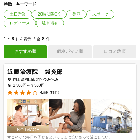
特徴・キーワード
土日営業
20時以降OK
美容
スポーツ
レディース
駐車場有
1
8
8
~
件を表示
全
件
おすすめ順
価格が安い順
口コミ数順
近藤治療院 鍼灸部
岡山県岡山市北区今3-4-16
2,500円～
9,500円
4.59
(56件)
すこやかな毎日を子どもといっしょに笑いあって過ごしたい。
