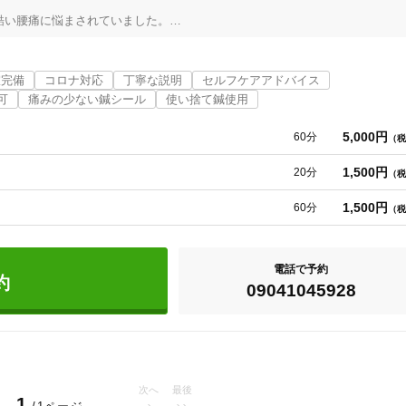
い腰痛に悩まされていました。

を目指す事を決めました。

許を習得し、習得後は鍼灸整骨院で働きました。

い、様々な疾患にたいして施術を行いました。

室完備
コロナ対応
丁寧な説明
セルフケアアドバイス
術所で研修を行い、同時に冷え症の研究を行い、学会発表等を行いました。

可
痛みの少ない鍼シール
使い捨て鍼使用
等の専門で行なっていました。

させていただきますので、お気軽にご相談ください。

5,000円
60分
（税
も行っております。

1,500円
20分
（税
1,500円
60分
（税
電話で予約
約
09041045928
岡山市中区
変更する
次へ
最後
1