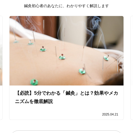
バリアフリー
個室完備
鍼灸初心者のあなたに、わかりやすく解説します
「健康にはりを見た」
女性限定
オンラインサポートあり
丁寧な説明
カルテ共有
経験豊富なスタッフ在籍
【必読】5分でわかる「鍼灸」とは？効果やメカ
ニズムを徹底解説
使い捨て鍼使用
トライアルコースあり
2025.04.21