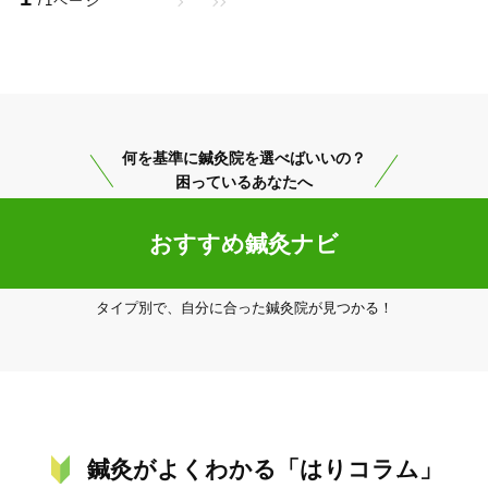
/1ページ
美容鍼
スポーツ鍼灸
レディー
何を基準に鍼灸院を選べばいいの？
困っているあなたへ
おすすめ鍼灸ナビ
20時以降OK
当日予約
タイプ別で、自分に合った鍼灸院が見つかる！
駅近
往療あり
鍼灸がよくわかる「はりコラム」