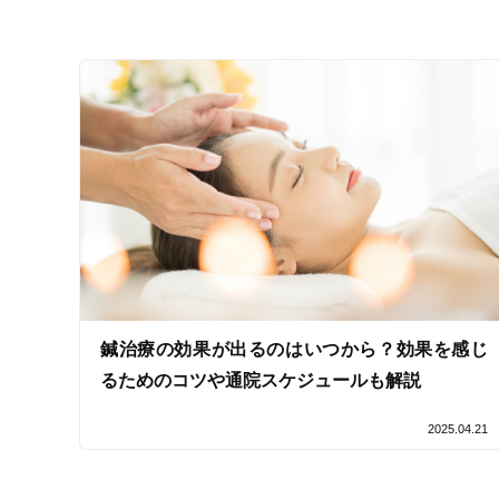
キッズスペースあり
女性向けの特徴
女性スタッフ在籍
接客・サービスの特徴
コロナ対応
チャットでの事前相談
鍼治療の効果が出るのはいつから？効果を感じ
施術の特徴
るためのコツや通院スケジュールも解説
痛みの少ない鍼シール
2025.04.21
支払いに関する特徴