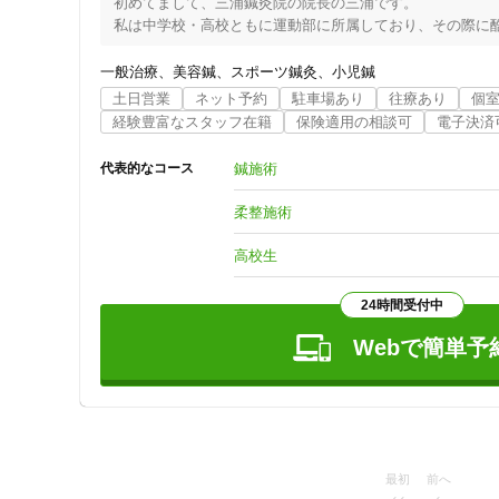
初めてまして、三浦鍼灸院の院長の三浦です。

私は中学校・高校ともに運動部に所属しており、その際に酷
その時に鍼灸院、整骨院に出会い、柔道整復師・鍼灸師の道
静岡県出身で、静岡の専門学校で、柔道整復師と鍼灸師の免
一般治療
美容鍼
スポーツ鍼灸
小児鍼
鍼灸院時代では主にスポーツ疾患や難病疾患を主に施術を行
土日営業
ネット予約
駐車場あり
往療あり
個
その後関西医療大学の大学院に通い、関西医療大学の附属施
経験豊富なスタッフ在籍
保険適用の相談可
電子決済
朝日医療大学校で入社後、教員として、東洋医学・西洋医学
キャリアを活かし、お困りの方に様々なお悩みに丁寧に対応
鍼施術
代表的なコース
現在はスポーツトレーナーとして高校やクラブチームの帯同
静岡医療学園専門学校　柔道整復学科卒業

柔整施術
静岡医療学園専門学校　鍼灸学科卒業

関西医療大学大学院　修士卒業

高校生
関西医療大学大学院　博士課程

受付けは19時までなっております。

24時間受付中
保険診療は要相談です。

資格：はり師・灸師・柔道整復師
Webで簡単予
住所
最初
前へ