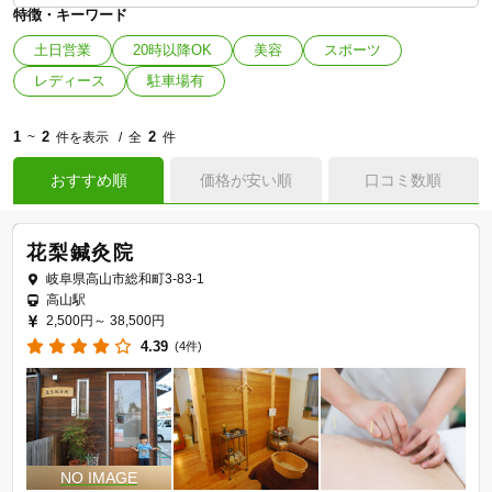
特徴・キーワード
土日営業
20時以降OK
美容
スポーツ
レディース
駐車場有
1
2
2
~
件を表示
全
件
おすすめ順
価格が安い順
口コミ数順
花梨鍼灸院
岐阜県高山市総和町3-83-1
高山駅
2,500円～
38,500円
4.39
(4件)