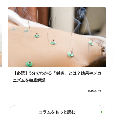
バリアフリー
個室完備
「健康にはりを見た」
女性限定
オンラインサポートあり
丁寧な説明
カルテ共有
経験豊富なスタッフ在籍
【必読】5分でわかる「鍼灸」とは？効果やメカ
ニズムを徹底解説
使い捨て鍼使用
トライアルコースあり
2025.04.21
保険適用の相談可
地域支援クーポン可
コラムをもっと読む