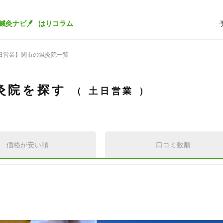
鍼灸ナビ
はりコラム
日営業】関市の鍼灸院一覧
灸院を探す
土日営業
価格が安い順
口コミ数順