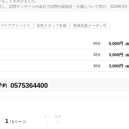
なことを学びました。

し、訪問マッサージの会社で訪問や認知症・介護について学び、2019年3月
ルフケアアドバイス
女性スタッフ在籍
地域支援クーポン可
」、「腰が痛い」と言っているのをよく耳にし、整体や、鍼灸院に通ってい
6,000円
60分
（税
健康を「自分の手でサポートしていく仕事がしたい！」と思うようになりま
3,000円
30分
（税
、「なんとかしてあげたい！」という思いから、マッサージ師・鍼灸師の資
の経験を活かした治療院を始めました。

3,000円
30分
（税
0575364400
予約
き合い、心の悩みなど内面からくる体調不良にも気付き根本からの改善を目
児で忙しい毎日を元気で過ごして頂けるようにお近くでサポートしていきた
の大きな変化や歪んだ骨盤の状態を実感したこと、最も身体を労るべき時に
関市
変更する
活かし治療院としての母親のサポートをしていきたいと考えています。

次へ
最後
1
/1ページ
ご利用して頂き、
