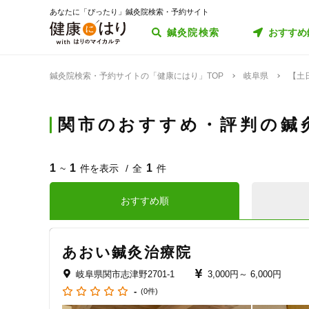
あなたに「ぴったり」鍼灸院検索・予約サイト
鍼灸院検索
おすすめ
鍼灸院検索・予約サイトの「健康にはり」TOP
岐阜県
【土
関市のおすすめ・評判の鍼
1
1
1
~
件を表示
全
件
おすすめ順
あおい鍼灸治療院
岐阜県関市志津野2701-1
3,000円～
6,000円
-
(0件)