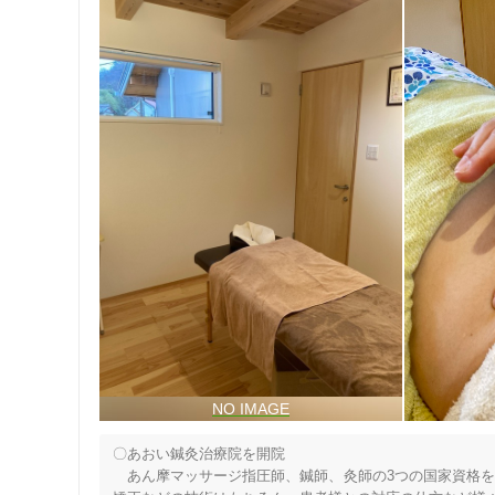
〇あおい鍼灸治療院を開院

　あん摩マッサージ指圧師、鍼師、灸師の3つの国家資格