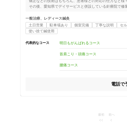
矯正などの技術はもちろん、患者様との対応の仕方など様々
その後、愛知県でデイサービスと併設している針療院で修業
おい鍼灸治療院を開院致しました。

一般治療
レディース鍼灸
土日営業
駐車場あり
個室完備
丁寧な説明
セ
〇なぜ始めたのか

使い捨て鍼使用
　講師として働いている時、周りの先生方が、「肩が痛い
ことを知りました。

明日もがんばれるコース
代表的なコース
私は、身体を傷めながらも懸命に仕事をしている方々の
た。

首肩こり・頭痛コース
また、身近にいる母が介護職で腰痛に悩んでいる姿を見て
を取得し、マッサージ・鍼灸の知識や技術を学び、これまで
腰痛コース
〇今後の願い

電話で
　患者様のお話をじっくりと聞いて一人一人としっかり向
します。

身体を定期的にメンテナンスすることで、仕事や家事・育
と思っています。

また、自分が出産・子育てを経験したことで、産後の母体
住所
児のために自分のための時間が持てないことを知り、経験を
最初
前へ
 ご自身の治療以外にも、大切な人へのプレゼントなどにも