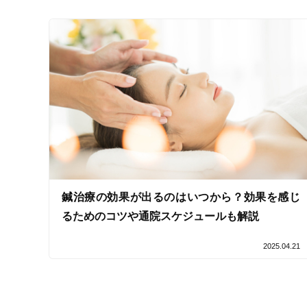
キッズスペースあり
女性向けの特徴
女性スタッフ在籍
接客・サービスの特徴
コロナ対応
チャットでの事前相談
鍼治療の効果が出るのはいつから？効果を感じ
施術の特徴
るためのコツや通院スケジュールも解説
痛みの少ない鍼シール
2025.04.21
支払いに関する特徴
特典あり