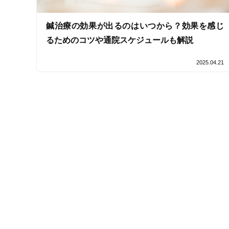
接客・サービスの特徴
鍼治療の効果が出るのはいつから？効果を感じ
るためのコツや通院スケジュールも解説
コロナ対応
2025.04.21
チャットでの事前相談
施術の特徴
痛みの少ない鍼シール
支払いに関する特徴
特典あり
クレカ可
キーワード