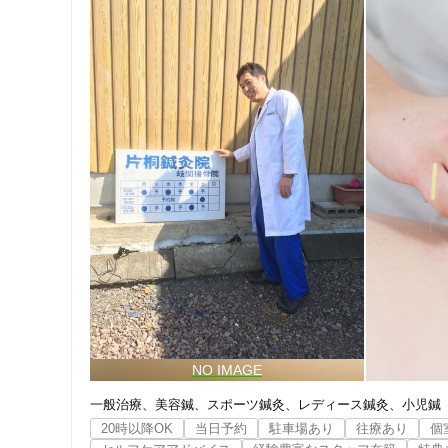
一般治療
美容鍼
スポーツ鍼灸
レディース鍼灸
小児鍼
20時以降OK
当日予約
駐車場あり
往療あり
個