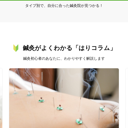
タイプ別で、自分に合った鍼灸院が見つかる！
20時以降OK
当日予約
鍼灸がよくわかる「はりコラム」
鍼灸初心者のあなたに、わかりやすく解説します
駅近
往療あり
バリアフリー
個室完備
「健康にはりを見た」
女性限定