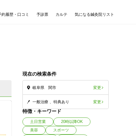
予約履歴・口コミ
予診票
カルテ
気になる鍼灸院リスト
現在の検索条件
変更
岐阜県 関市
変更
一般治療
特典あり
特徴・キーワード
土日営業
20時以降OK
美容
スポーツ