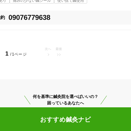
あり
痛みの少ない鍼シール
使い捨て鍼使用
09076779638
予約
次へ
最後
1
/1ページ
関市
変更する
何を基準に鍼灸院を選べばいいの？
困っているあなたへ
美容鍼
スポーツ鍼灸
レディー
おすすめ鍼灸ナビ