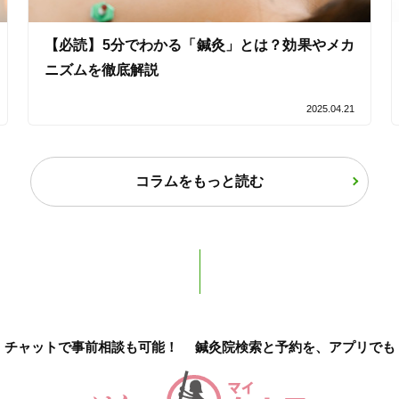
【必読】5分でわかる「鍼灸」とは？効果やメカ
ニズムを徹底解説
オンラインサポートあり
丁寧な説明
2025.04.21
カルテ共有
経験豊富なスタッフ在籍
コラムをもっと読む
使い捨て鍼使用
トライアルコースあり
保険適用の相談可
地域支援クーポン可
チャットで事前相談も可能！
鍼灸院検索と予約を、アプリでも