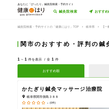
あなたに「ぴったり」鍼灸院検索・予約サイト
鍼灸院検索
おすすめ
鍼灸院検索・予約サイトの「健康にはり」TOP
岐阜県
【一
関市のおすすめ・評判の鍼
1
1
1
~
件を表示
全
件
おすすめ順
かたぎり鍼灸マッサージ治療院
岐阜県関市側島３８８
-
(0件)