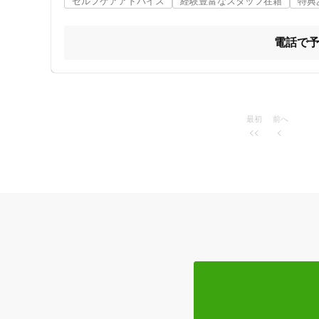
セルフケアアドバイス
経験豊富なスタッフ在籍
特典
電話で
最初
前へ
住所
ジャンル
一般治療