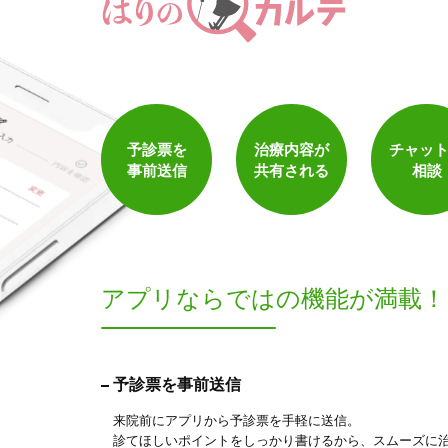
1
件
検索結果を見る
予診票を
治療内容が
チャッ
事前送信
共有される
相談
アプリならでは
の機能が満載！
予診票を事前送信
来院前にアプリから予診票を手軽に送信。
診てほしいポイントをしっかり書けるから、スムーズに