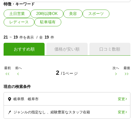
特徴・キーワード
土日営業
20時以降OK
美容
スポーツ
レディース
駐車場有
21
19
19
~
件を表示
全
件
おすすめ順
価格が安い順
口コミ数順
最初
前へ
次へ
最後
2
/1ページ
現在の検索条件
変更
岐阜県 岐阜市
変更
ジャンルの指定なし
経験豊富なスタッフ在籍