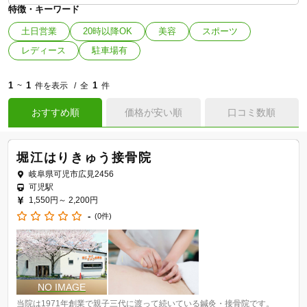
特徴・キーワード
土日営業
20時以降OK
美容
スポーツ
レディース
駐車場有
1
1
1
~
件を表示
全
件
おすすめ順
価格が安い順
口コミ数順
堀江はりきゅう接骨院
岐阜県可児市広見2456
可児駅
1,550円～
2,200円
-
(0件)
当院は1971年創業で親子三代に渡って続いている鍼灸・接骨院です。
