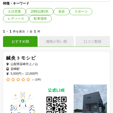
特徴・キーワード
土日営業
20時以降OK
美容
スポーツ
レディース
駐車場有
1
1
1
~
件を表示
全
件
おすすめ順
価格が安い順
口コミ数順
鍼灸トモシビ
山梨県韮崎市上ノ山
韮崎駅
5,000円～
12,000円
-
(1件)