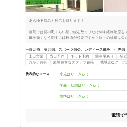
女性向けの特徴
あらゆる痛みと疲労を取ります！

女性スタッフ在籍
当院では髪の毛くらい細い鍼を数ミリだけ刺す経絡治療をメ
鍼を痛くなく刺すには技術が必要ですから日々の修練は欠か
接客・サービスの特徴
コロナ対応
鍼灸と聞いただけで「痛そうで怖い」と思われる方がほとん
一般治療
美容鍼
スポーツ鍼灸
レディース鍼灸
小児鍼
実際に治療を受けられると刺されている感じがしないので拍
土日営業
当日予約
ネット予約
駐車場あり
駅
痛いどころか鍼灸独特の心地良い感覚に包まれて眠ってしま
チャットでの事前相談
カルテ共有
経験豊富なスタッフ在籍
地域支援クーポ
鍼灸はリラックス効果が抜群に高いのです。

小児はり・きゅう
代表的なコース
ほとんどの場合はそうですが、まれに痛みにすごく敏感な体
施術の特徴
そんな方には通常よりもっと細い極細の鍼を用いますのでご
学生・妊婦はり・きゅう
逆に痛みに強そうな体質の人へは太い鍼を少し深めに刺すこ
痛みの少ない鍼シール
その方が効果が早く出やすいためです。

標準はり・きゅう
完全にその人その人の体質に合わせたオーダーメイドな治療
支払いに関する特徴
以前に痛い鍼灸治療を受けた方や、注射が嫌いな方でも安心
電話で
特典あり
※当院では小児はりも行っていますが、これは金属の棒の