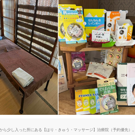
線から少し入った所にある【はり・きゅう・マッサージ】治療院（予約優先）。