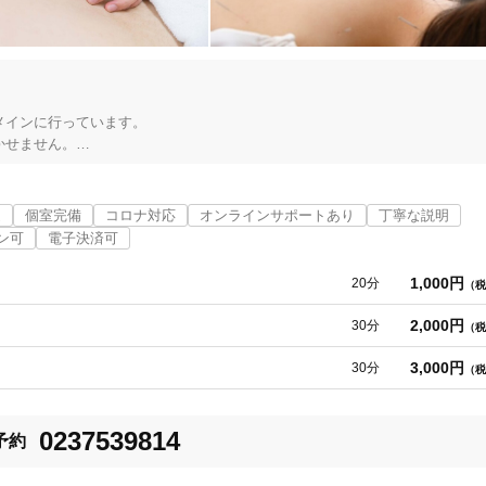
「健康にはりを見た」
女性限定
インに行っています。

せません。

オンラインサポートあり
丁寧な説明
どですが、

子抜けされます。

近
個室完備
コロナ対応
オンラインサポートあり
丁寧な説明
います。

カルテ共有
経験豊富なスタッフ在籍
ン可
電子決済可
1,000円
20分
（税
質の人もいます。

安心ください。

2,000円
30分
（税
ともあります。

使い捨て鍼使用
トライアルコースあり
3,000円
30分
（税
を行います。

して来院してください。

0237539814
予約
保険適用の相談可
地域支援クーポン可
ようなもので肌を擦るだけで痛みは一切なく心地よいので赤ちゃんでも大丈夫