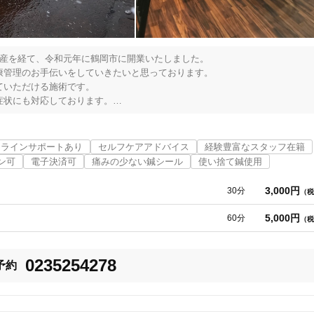
産を経て、令和元年に鶴岡市に開業いたしました。

管理のお手伝いをしていきたいと思っております。

いただける施術です。

状にも対応しております。

が期待できるとされています。

ンラインサポートあり
セルフケアアドバイス
経験豊富なスタッフ在籍
ン可
電子決済可
痛みの少ない鍼シール
使い捨て鍼使用
3,000円
30分
（税
5,000円
60分
（税
0235254278
予約