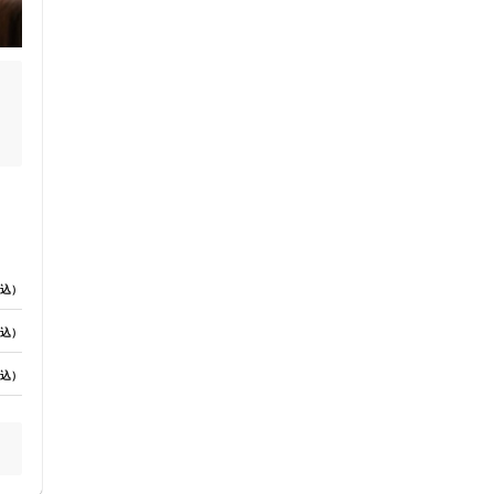
セルフケアアドバイス
込）
込）
込）
電子決済可
で