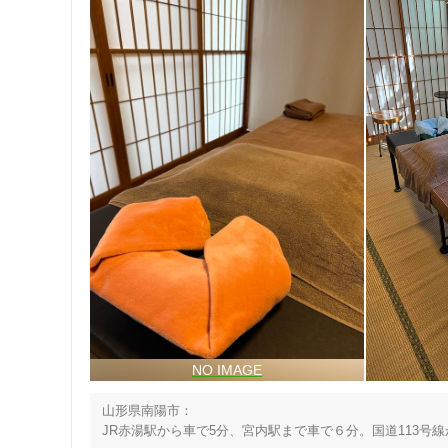
山形県南陽市：

JR赤湯駅から車で5分、宮内駅まで車で６分。国道113号