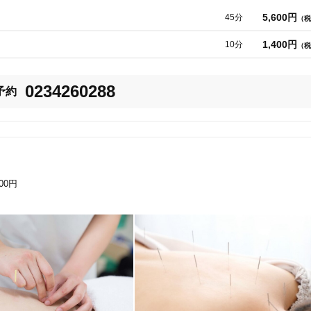
5,600円
45分
（税
美容鍼
スポーツ鍼灸
レディー
1,400円
10分
（税
0234260288
予約
20時以降OK
当日予約
000円
駅近
往療あり
バリアフリー
個室完備