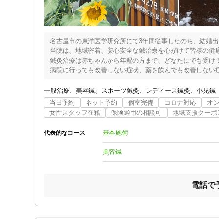
名古屋市の東洋医学研究所にて3年間従事したのち、結婚出
当院は、地域密着、安心安全な鍼治療を心がけて皆様の健康
鍼灸治療は赤ちゃんから年配の方まで、どなたにでも受けて
病院に行っても改善しない症状、薬を飲んでも改善しない症
鍼灸は副作用の少ない体に優しい治療法です。

免疫機能のアップ、自律神経の調整、痛みの改善などの効果
一般治療
美容鍼
スポーツ鍼灸
レディース鍼灸
小児鍼
当日予約
ネット予約
個室完備
コロナ対応
オ
女性スタッフ在籍
保険適用の相談可
地域支援クーポ
基本施術
代表的なコース
美容鍼
電話で