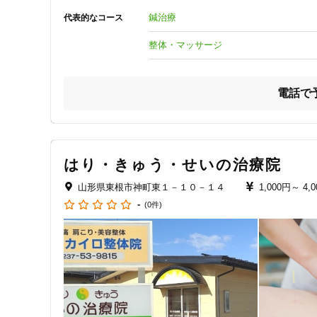
ジャンル
鍼治療
代表的なコース
一般治療
整体・マッサージ
電話で
特徴・キーワード
受付時間の特徴
はり・きゅう・せいの治療院
土日営業
山形県東根市神町東１－１０－１４
1,000円～
4,
-
(0件)
通院手段の特徴
駐車場あり
設備の特徴
キッズスペースあり