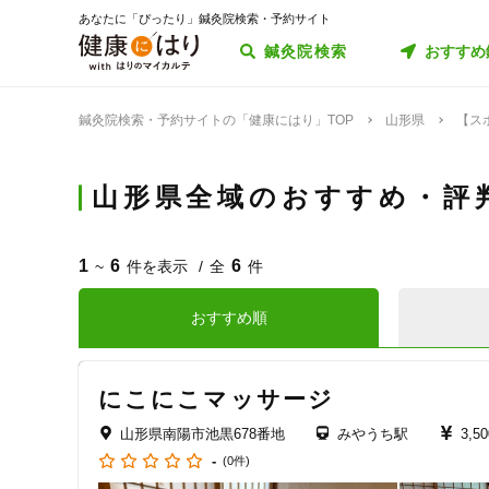
あなたに「ぴったり」鍼灸院検索・予約サイト
鍼灸院検索
おすすめ
鍼灸院検索・予約サイトの「健康にはり」TOP
山形県
【ス
山形県全域のおすすめ・評
1
6
6
~
件を表示
全
件
おすすめ順
にこにこマッサージ
山形県南陽市池黒678番地
みやうち駅
3,5
-
(0件)