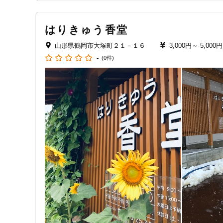
す。
クレカ可
はりきゅう香堂
キーワード
山形県鶴岡市大塚町２１－１６
3,000円～
5,000円
-
(0件)