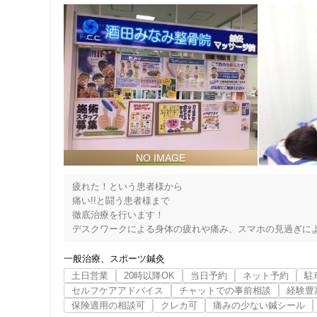
疲れた！という患者様から

痛い!!と闘う患者様まで

徹底治療を行います！

デスクワークによる身体の疲れや痛み、スマホの見過ぎによ
住所
山形県酒田市イオン酒田南店の酒田みなみ整骨院は「治療を
一般治療
スポーツ鍼灸
痛みや疲れを取り除く根本治療を第一に考え、地域に根ざし
土日営業
20時以降OK
当日予約
ネット予約
駐
お身体のこと、健康のこと、少しでも不安なことがござい
セルフケアアドバイス
チャットでの事前相談
経験豊
保険適用の相談可
クレカ可
痛みの少ない鍼シール