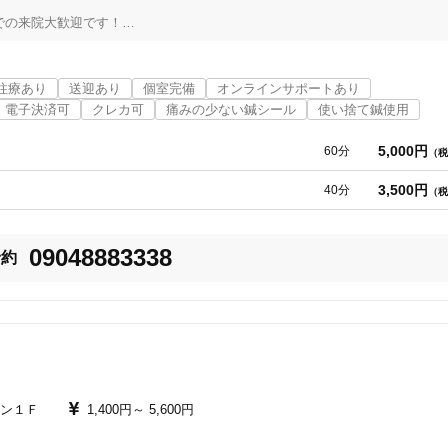
の来院大歓迎です！

す。

往療あり
送迎あり
個室完備
オンラインサポートあり
電子決済可
クレカ可
痛みの少ない鍼シール
使い捨て鍼使用
バイスと施術をおこないます。美容・スポーツ障害・パフォーマンス向上な
5,000円
60分
（税
など健康保険適応の場合があります。

3,500円
40分
（税
09048883338
予約
ン１Ｆ
1,400円～
5,600円