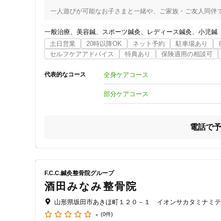
一人遊びが可能なお子さまと一緒や、ご家族・ご友人同伴で
お支払いもスマート（エアペイ完備）安心してご利用頂けま
一般治療
美容鍼
スポーツ鍼灸
レディース鍼灸
小児鍼
はり＆きゅう&マッサージ

土日営業
20時以降OK
ネット予約
駐車場あり
東洋医学の理論をもとに精進・実践しています。

セルフケアアドバイス
特典あり
保険適用の相談可
その方の症状に合った「ツボ」を捜してトータル的にアド
にもオススメです。

全身ケアコース
代表的なコース
神経痛・リウマチ・腰痛症・五十肩・頚腕症候群・慢性疼痛
当院までご相談ください。

部分ケアコース
​円皮鍼（パイオネックス）使用

小児鍼（ささない鍼）使用

​美容鍼（お顔の専用鍼）使用

電話で
耳鍼（ささない鍼テープ）使用
F.C.C.鍼灸整骨院グループ
酒田みなみ整骨院
山形県坂田市あきほ町１２０－１ イオンサカタミナミテ
-
(0件)