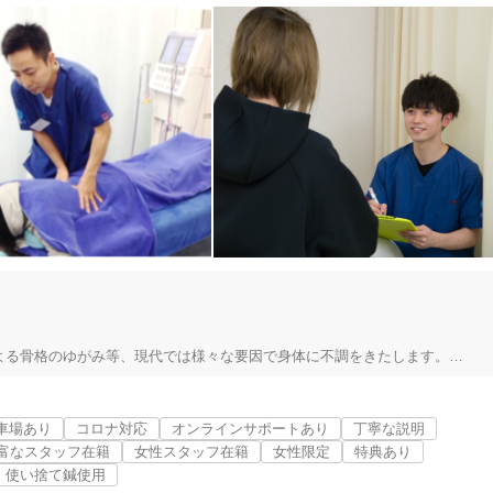
る骨格のゆがみ等、現代では様々な要因で身体に不調をきたします。

山形県全域
変更する
行う」ということに重点を置いています。

た「痛みの治療院」として、皆様の日々のサポートをしていきます！

車場あり
コロナ対応
オンラインサポートあり
丁寧な説明
ましたらお気軽に【酒田みなみ整骨院】へご相談ください！
富なスタッフ在籍
女性スタッフ在籍
女性限定
特典あり
使い捨て鍼使用