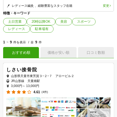
変更
レディース鍼灸
経験豊富なスタッフ在籍
特徴・キーワード
土日営業
20時以降OK
美容
スポーツ
レディース
駐車場有
1
9
9
~
件を表示
全
件
おすすめ順
価格が安い順
口コミ数順
しさい接骨院
山形県天童市東芳賀３−２−７ アロービル２
JR山形線 天童南駅
3,000円～
13,000円
4.61
(4件)