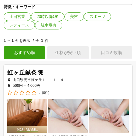
特徴・キーワード
土日営業
20時以降OK
美容
スポーツ
レディース
駐車場有
1
1
1
~
件を表示
全
件
おすすめ順
価格が安い順
口コミ数順
虹ヶ丘鍼灸院
山口県光市虹ケ丘１－１１－４
500円～
4,000円
-
(0件)