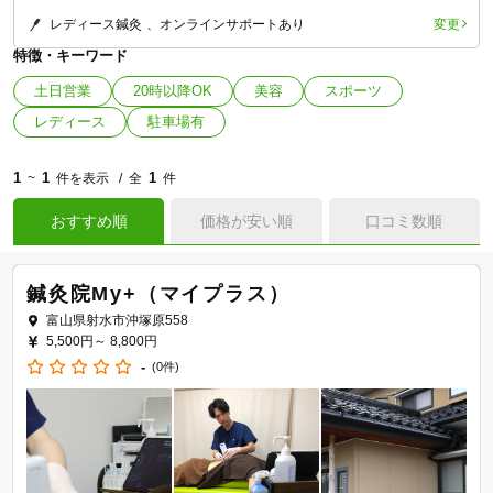
変更
レディース鍼灸
オンラインサポートあり
特徴・キーワード
土日営業
20時以降OK
美容
スポーツ
レディース
駐車場有
1
1
1
~
件を表示
全
件
おすすめ順
価格が安い順
口コミ数順
鍼灸院My+（マイプラス）
富山県射水市沖塚原558
5,500円～
8,800円
-
(0件)