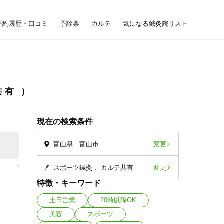
予約履歴・口コミ
予診票
カルテ
気になる鍼灸院リスト
共有
現在の検索条件
変更
富山県 富山市
変更
スポーツ鍼灸
カルテ共有
特徴・キーワード
土日営業
20時以降OK
美容
スポーツ