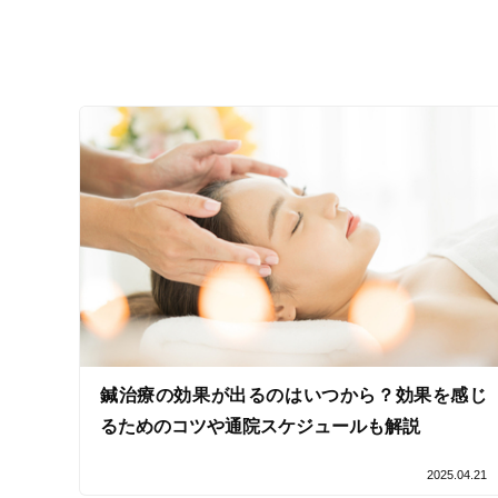
設備の特徴
キッズスペースあり
女性向けの特徴
女性スタッフ在籍
接客・サービスの特徴
コロナ対応
チャットでの事前相談
施術の特徴
鍼治療の効果が出るのはいつから？効果を感じ
痛みの少ない鍼シール
るためのコツや通院スケジュールも解説
2025.04.21
支払いに関する特徴