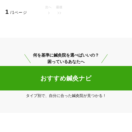
ングの腕が神業だった

次へ
最後
1
/1ページ
床・学びの大切さ厳しさ肌で感じ技術・知識量を実際に見て感じることがで
美容鍼
スポーツ鍼灸
レディー
競技をしていなくても、関わった方々に少しでも長く競技生活、レクレーシ
続けられる趣味を持つ事がプラスになっていると感じています。

何を基準に鍼灸院を選べばいいの？
困っているあなたへ
おすすめ鍼灸ナビ
20時以降OK
当日予約
タイプ別で、自分に合った鍼灸院が見つかる！
駅近
往療あり