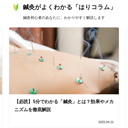
鍼灸がよくわかる「はりコラム」
バリアフリー
個室完備
鍼灸初心者のあなたに、わかりやすく解説します
「健康にはりを見た」
女性限定
オンラインサポートあり
丁寧な説明
カルテ共有
経験豊富なスタッフ在籍
【必読】5分でわかる「鍼灸」とは？効果やメカ
使い捨て鍼使用
トライアルコースあり
ニズムを徹底解説
2025.04.21