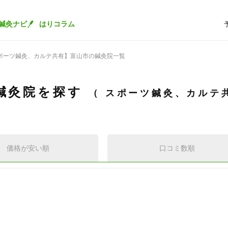
鍼灸ナビ
はりコラム
ポーツ鍼灸、カルテ共有】富山市の鍼灸院一覧
鍼灸院を探す
スポーツ鍼灸、カルテ
価格が安い順
口コミ数順