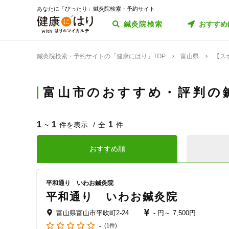
あなたに「ぴったり」鍼灸院検索・予約サイト
鍼灸院検索
おすすめ
鍼灸院検索・予約サイトの「健康にはり」TOP
富山県
【ス
富山市のおすすめ・評判の
1
1
1
~
件を表示
全
件
おすすめ順
平和通り いわお鍼灸院
平和通り いわお鍼灸院
富山県富山市平吹町2-24
- 円～
7,500円
-
(1件)