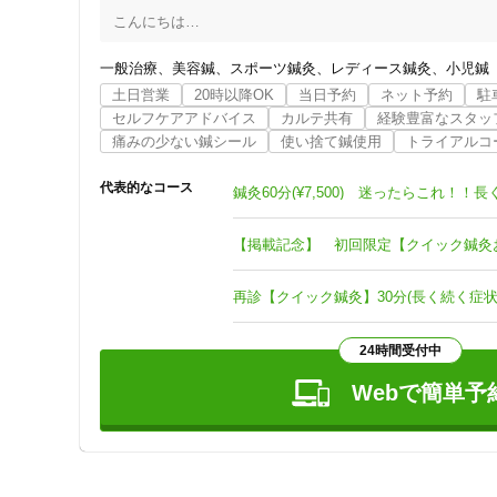
こんにちは

”平和通り　いわお鍼灸院”

院長の太田　巌です

一般治療
美容鍼
スポーツ鍼灸
レディース鍼灸
小児鍼
土日営業
20時以降OK
当日予約
ネット予約
駐
”日々臨床にはまず自分への振り返りが大切”

セルフケアアドバイス
カルテ共有
経験豊富なスタッ
と感じています。

痛みの少ない鍼シール
使い捨て鍼使用
トライアルコ
仕事でも、プライベートでの生活でも生涯かけて続けたい大
代表的なコース
生き生きと充実した生活を送りたい方・・・

当院が…鍼灸が…お力になれるかもしれません！！

【掲載記念】 初回限定【クイック鍼灸お試
お気軽にどうぞ一度お待ちしてます！

再診【クイック鍼灸】30分(長く続く症
「思えば・・・

ジムトレーナー時代、鍼灸学生時代の整骨院のとにかく見て
24時間受付中
師匠、恩師、患者様や友人のサポートをさせていただく経験
「いろいろな方々との”縁”で成長させてもらっている」と感
Webで簡単予
トレーナー時代の先輩が凄腕の鍼灸師・セラピスト（現在
住所
った）
