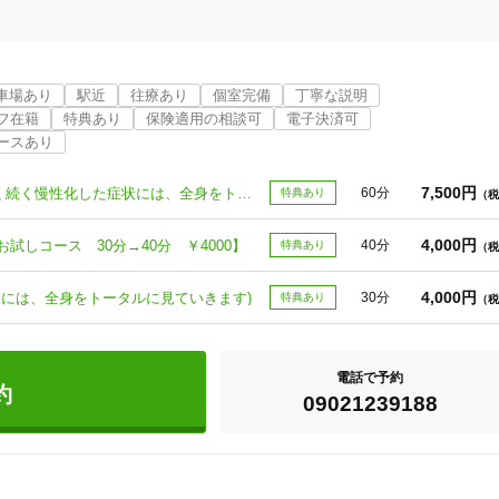
車場あり
駅近
往療あり
個室完備
丁寧な説明
フ在籍
特典あり
保険適用の相談可
電子決済可
ースあり
切なものがある方・・・

7,500円
鍼灸60分(¥7,500) 迷ったらこれ！！長く続く慢性化した症状には、全身をトータルに見ていく必要があります)
60分
特典あり
（税
4,000円
しコース 30分→40分 ￥4000】
40分
特典あり
（税
4,000円
状には、全身をトータルに見ていきます)
30分
特典あり
（税
覚える事から始めた時代から

など

電話で予約
じています。

約
09021239188
医療系の大学鍼灸学部長)の方に手ほどきして頂いたことでこの世界に興味を
富山市
変更する