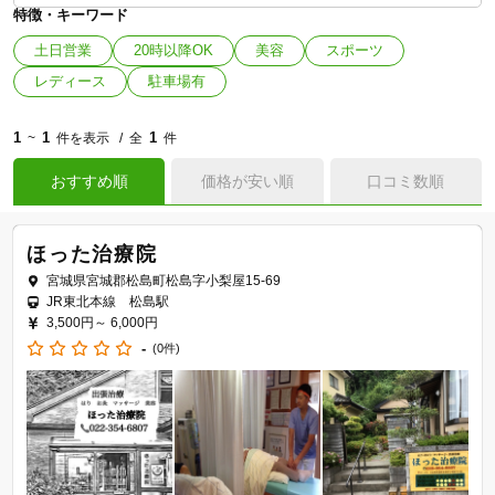
特徴・キーワード
土日営業
20時以降OK
美容
スポーツ
レディース
駐車場有
1
1
1
~
件を表示
全
件
おすすめ順
価格が安い順
口コミ数順
ほった治療院
宮城県宮城郡松島町松島字小梨屋15-69
JR東北本線 松島駅
3,500円～
6,000円
-
(0件)