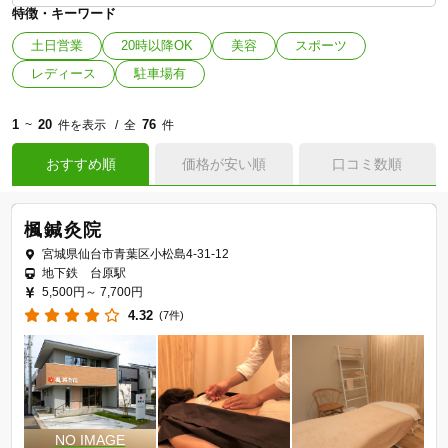
特徴・キーワード
土日営業
20時以降OK
美容
スポーツ
レディース
駐車場有
1
20
76
~
件を表示
全
件
おすすめ順
価格が安い順
口コミ数順
楓鍼灸院
宮城県仙台市青葉区小松島4-31-12
地下鉄 台原駅
5,500円～
7,700円
4.32
(7件)