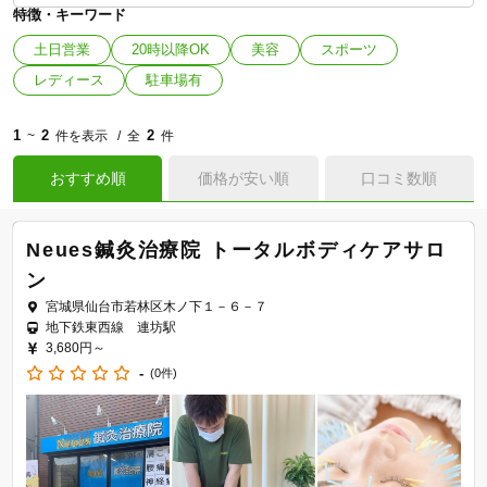
特徴・キーワード
土日営業
20時以降OK
美容
スポーツ
レディース
駐車場有
1
2
2
~
件を表示
全
件
おすすめ順
価格が安い順
口コミ数順
Neues鍼灸治療院 トータルボディケアサロ
ン
宮城県仙台市若林区木ノ下１－６－７
地下鉄東西線 連坊駅
3,680円～
-
(0件)