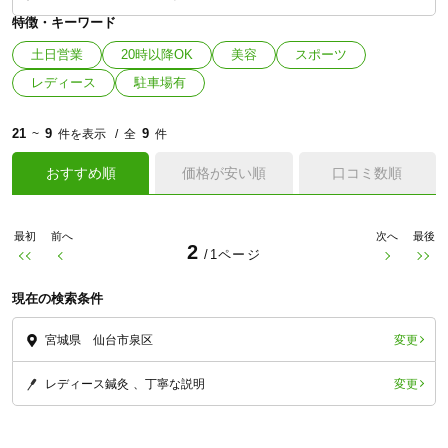
特徴・キーワード
土日営業
20時以降OK
美容
スポーツ
レディース
駐車場有
21
9
9
~
件を表示
全
件
おすすめ順
価格が安い順
口コミ数順
最初
前へ
次へ
最後
2
/1ページ
現在の検索条件
変更
宮城県 仙台市泉区
変更
レディース鍼灸
丁寧な説明