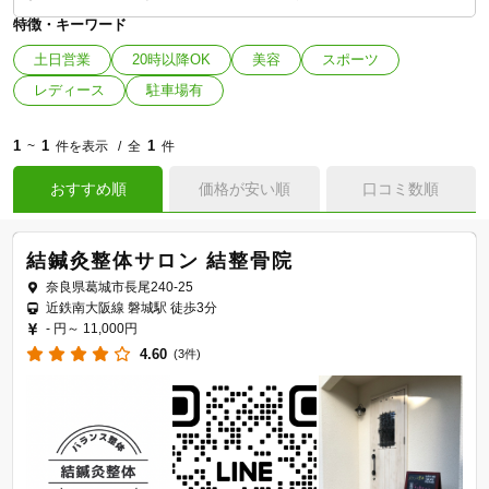
特徴・キーワード
土日営業
20時以降OK
美容
スポーツ
レディース
駐車場有
1
1
1
~
件を表示
全
件
おすすめ順
価格が安い順
口コミ数順
結鍼灸整体サロン 結整骨院
奈良県葛城市長尾240-25
近鉄南大阪線 磐城駅 徒歩3分
- 円～
11,000円
4.60
(3件)