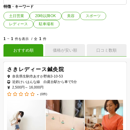
特徴・キーワード
土日営業
20時以降OK
美容
スポーツ
レディース
駐車場有
1
1
1
~
件を表示
全
件
おすすめ順
価格が安い順
口コミ数順
さきレディース鍼灸院
奈良県生駒市あすか野南3-10-53
近鉄けいはんな線 白庭台駅から車で5分
2,500円～
16,000円
-
(0件)