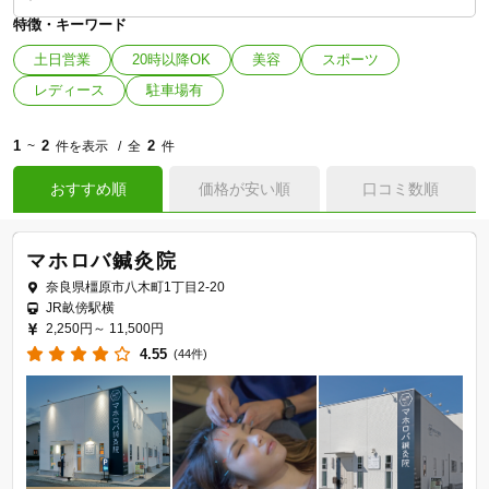
特徴・キーワード
土日営業
20時以降OK
美容
スポーツ
レディース
駐車場有
1
2
2
~
件を表示
全
件
おすすめ順
価格が安い順
口コミ数順
マホロバ鍼灸院
奈良県橿原市八木町1丁目2-20
JR畝傍駅横
2,250円～
11,500円
4.55
(44件)