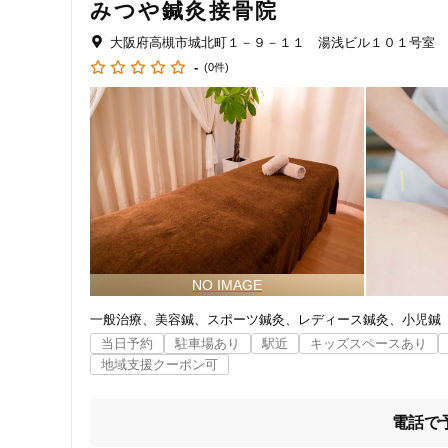
みつや鍼灸接骨院
大阪府高槻市城北町１－９－１１ 湯浅ビル１０１号室
-
(0件)
住所
一般治療
美容鍼
スポーツ鍼灸
レディース鍼灸
小児鍼
当日予約
駐車場あり
駅近
キッズスペースあり
地域支援クーポン可
ジャンル
一般治療
電話で