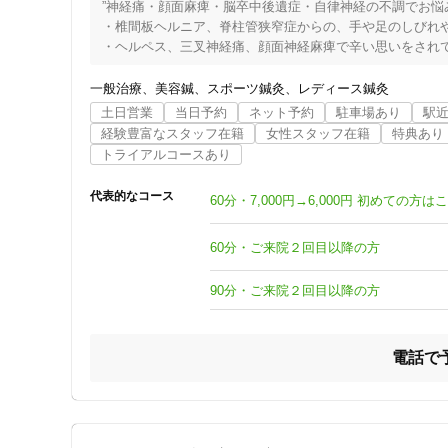
”神経痛・顔面麻痺・脳卒中後遺症・自律神経の不調でお悩み
・椎間板ヘルニア、脊柱管狭窄症からの、手や足のしびれや
・ヘルペス、三叉神経痛、顔面神経麻痺で辛い思いをされて
・脳梗塞、脳出血などの脳血管障害後の麻痺でリハビリを頑
・更年期障害、ストレスなどで自律神経の乱れから体調不良
一般治療
美容鍼
スポーツ鍼灸
レディース鍼灸
「鍼灸整体×ピラティス」で、「痛みを治し・身体を変える
土日営業
当日予約
ネット予約
駐車場あり
駅
現在までの経過、お身体の状態把握、検査をさせていただき
経験豊富なスタッフ在籍
女性スタッフ在籍
特典あり
次回のご予約のため、１ヶ月先までのご予定を確認の上、お
トライアルコースあり
自分の身体は自分にしか変えられません。私たちが精一杯
院では、ピラティスを取り入れ、身体の柔軟性・筋力・バ
代表的なコース
60分・7,000円→6,000円 初めての
身体で充実した仕事や生活を送られることが私たちの願い
60分・ご来院２回目以降の方
90分・ご来院２回目以降の方
電話で