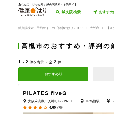
あなたに「ぴったり」鍼灸院検索・予約サイト
鍼灸院検索
おすすめ
鍼灸院検索・予約サイトの「健康にはり」TOP
大阪府
【ス
高槻市のおすすめ・評判の
1
2
2
~
件を表示
全
件
おすすめ順
PILATES five
大阪府高槻市天神町1-3-19-103
JR高槻駅
6
4.60
(3件)