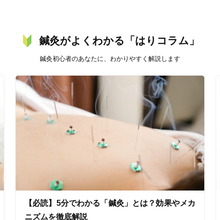
鍼灸がよくわかる「はりコラム」
オンラインサポートあり
丁寧な説明
鍼灸初心者のあなたに、わかりやすく解説します
カルテ共有
経験豊富なスタッフ在籍
使い捨て鍼使用
トライアルコースあり
保険適用の相談可
地域支援クーポン可
【必読】5分でわかる「鍼灸」とは？効果やメカ
ニズムを徹底解説