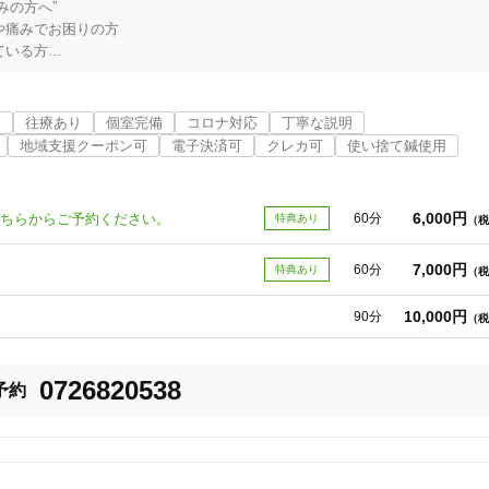
の方へ”

痛みでお困りの方

いる方

張っておられる方

の方

」

近
往療あり
個室完備
コロナ対応
丁寧な説明
、施術の内容説明をしっかりさせていただきます。

地域支援クーポン可
電子決済可
クレカ可
使い捨て鍼使用
越し下さい。 

、お手伝いをさせていただきますが、ご自身での運動リハビリは大切です。
ランスを整えることを行っております。ひとりでも多くの方がしなやかな強
6,000円
方はこちらからご予約ください。
60分
特典あり
（税
です。
7,000円
60分
特典あり
（税
10,000円
90分
（税
0726820538
予約