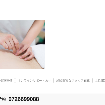
高槻市
変更する
個室完備
オンラインサポートあり
経験豊富なスタッフ在籍
女性限
美容鍼
スポーツ鍼灸
レディー
0726699088
予約