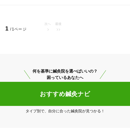
次へ
最後
1
/1ページ
20時以降OK
当日予約
駅近
往療あり
何を基準に鍼灸院を選べばいいの？
困っているあなたへ
おすすめ鍼灸ナビ
バリアフリー
個室完備
「健康にはりを見た」
タイプ別で、自分に合った鍼灸院が見つかる！
女性限定