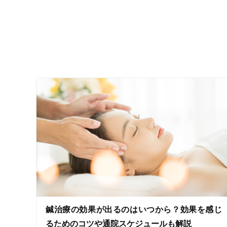
接客・サービスの特徴
コロナ対応
チャットでの事前相談
施術の特徴
痛みの少ない鍼シール
支払いに関する特徴
特典あり
クレカ可
鍼治療の効果が出るのはいつから？効果を感じ
キーワード
るためのコツや通院スケジュールも解説