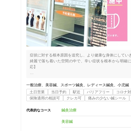
症状に対する根本原因を追究し、より健康な身体にしていき
綺麗で落ち着いた空間の中で、辛い症状を根本から明確
応】

皆さんが抱えている、首・肩・腰・膝などの症状の根本原因
・姿勢不良による繰り返しの筋肉への負担

一般治療
美容鍼
スポーツ鍼灸
レディース鍼灸
小児鍼
・骨の歪みからくる筋緊張によっての血行不良

土日営業
当日予約
駅近
バリアフリー
コロナ
☆当院では、まずは、この二つに対し、当院独自の施術を行
保険適用の相談可
クレカ可
痛みの少ない鍼シール
◎はぴねす鍼灸整骨院　高槻院の知って得する5つのポイン
鍼灸治療
代表的なコース
1.症状の原因を明確にし、根本的な施術を提案させて頂きま
2.豊富な自費施術！

美容鍼
3.精神的な不調に対し、特化した当院独自の施術！
