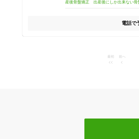
4.産後のお母さんには嬉しい、お子様もご一緒に来院OK！

産後骨盤矯正 出産後にしか出来ない骨
5.予約優先制なので、待ち時間少なく、施術までがスムーズ
住所
電話で
■高槻市駅から徒歩4分　　 　■平日20時まで受付

■土曜日は13時まで受付　　■交通事故専門院

■予約優先制

ジャンル
このような事で悩んではいませんか？？

最初
前へ
一般治療
●根本原因を知って、症状を根本から治したい

●中々自分に合った施術場所が見つからない

●施術をするが、時間が経つとまた同じ症状が出る

●湿布や薬などで誤魔化している

●身体の不調で仕事や日常生活に支障がある

特徴・キーワード
●周りに「姿勢悪いね」とよく言われる

●子供が居るから中々時間が作れない

受付時間の特徴
●自律神経の乱れからくる不調がある

●精神的な不調がある

土日営業
●筋力を付けたいが、何をしていいかわからない

上記のようなお悩み、当院に全てお任せ下さい！

通院手段の特徴
一つ一つ、患者様のお悩みのサポートをさせて頂きます！
