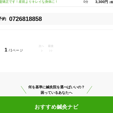
3,300円
盤矯正です！産前よりキレイな身体に！
0分
（税
！

高槻市
変更する
0726818858
予約
次へ
最後
美容鍼
スポーツ鍼灸
レディー
1
/1ページ
何を基準に鍼灸院を選べばいいの？
困っているあなたへ
20時以降OK
当日予約
おすすめ鍼灸ナビ