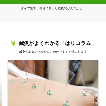
術を受けて頂く事が可能です♪

駅近
往療あり
タイプ別で、自分に合った鍼灸院が見つかる！
バリアフリー
個室完備


「健康にはりを見た」
で施術費用は0円です。

鍼灸がよくわかる「はりコラム」
女性限定
鍼灸初心者のあなたに、わかりやすく解説します
ください。
オンラインサポートあり
丁寧な説明
カルテ共有
経験豊富なスタッフ在籍