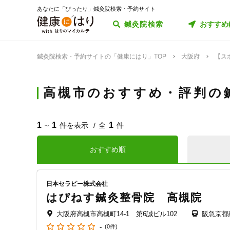
あなたに「ぴったり」鍼灸院検索・予約サイト
鍼灸院検索
おすすめ
鍼灸院検索・予約サイトの「健康にはり」TOP
大阪府
【ス
高槻市のおすすめ・評判の
1
1
1
~
件を表示
全
件
おすすめ順
日本セラピー株式会社
はぴねす鍼灸整骨院 高槻院
大阪府高槻市高槻町14-1 第6誠ビル102
阪急京都
-
(0件)