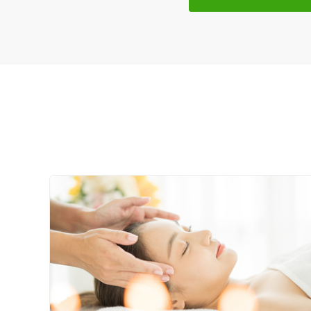
すべてのスタッフが国家資格を持った先生なので安心して施
駐車場あり
◆◆ 交通事故に遭ったらまずはご連絡ください！ ─────

設備の特徴
交通事故による怪我は、事故当日は何も症状がなくとも

数日、数週間たった後に現れることが少なくありません。

キッズスペースあり
そうなる前に、まず、交通事故に遭ったらご相談ください。
当院では、交通事故の場合「自賠責保険」が適用されますの
女性向けの特徴
面倒な法律の手続きなどについても、

女性スタッフ在籍
当院では弁護士や行政書士と連携しておりますのでご安心
接客・サービスの特徴
コロナ対応
チャットでの事前相談
施術の特徴