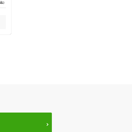
込）
ス鍼灸
小児鍼
ネット予約