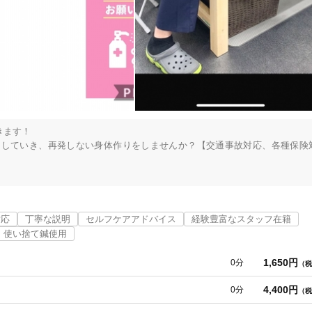
ます！

にしていき、再発しない身体作りをしませんか？【交通事故対応、各種保険
としては、大きく二つです。

対応
丁寧な説明
セルフケアアドバイス
経験豊富なスタッフ在籍
うことで、症状の出ない正常な身体作りを行うことを目的としています。

使い捨て鍼使用
ト◎

1,650円
0分
（税
す！

4,400円
0分
（税