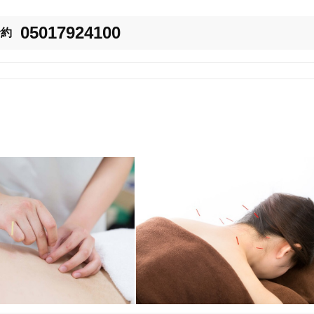
たい

を受けたい

05017924100
予約
高い施術を求めている

いたします。

ます。宵の口から深夜まで、「今、健やかになりたい」というその想いに、