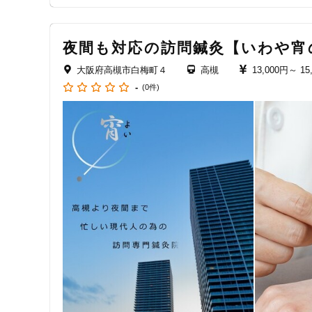
女性向けの特徴
夜間も対応の訪問鍼灸【いわや宵
女性スタッフ在籍
大阪府高槻市白梅町４
高槻
13,000円～
15
-
(0件)
接客・サービスの特徴
コロナ対応
チャットでの事前相談
施術の特徴
痛みの少ない鍼シール
支払いに関する特徴
特典あり