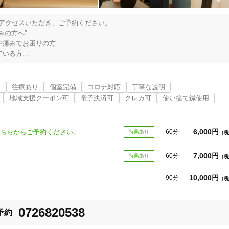
アクセスいただき、ご予約ください。

美容鍼
スポーツ鍼灸
レディー
の方へ”

痛みでお困りの方

いる方

張っておられる方

の方

」

近
往療あり
個室完備
コロナ対応
丁寧な説明
、施術の内容説明をしっかりさせていただきます。

地域支援クーポン可
電子決済可
クレカ可
使い捨て鍼使用
越し下さい。 

、お手伝いをさせていただきますが、ご自身での運動リハビリは大切です。
20時以降OK
当日予約
ランスを整えることを行っております。ひとりでも多くの方がしなやかな強
6,000円
方はこちらからご予約ください。
60分
特典あり
（税
です。
7,000円
60分
特典あり
（税
駅近
往療あり
10,000円
90分
（税
0726820538
予約
バリアフリー
個室完備