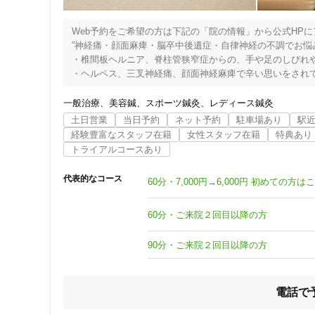
ジャンル
Web予約をご希望の方は下記の「院の情報」から公式HPに
一般治療
”神経痛・顔面麻痺・脳卒中後遺症・自律神経の不調でお悩み
・椎間板ヘルニア、脊柱管狭窄症からの、手や足のしびれや
・ヘルペス、三叉神経痛、顔面神経麻痺で辛い思いをされて
・脳梗塞、脳出血などの脳血管障害後の麻痺でリハビリを頑
特徴・キーワード
・更年期障害、ストレスなどで自律神経の乱れから体調不良
一般治療
美容鍼
スポーツ鍼灸
レディース鍼灸
「鍼灸整体×ピラティス」で、「痛みを治し・身体を変える
土日営業
当日予約
ネット予約
駐車場あり
駅
現在までの経過、お身体の状態把握、検査をさせていただき
経験豊富なスタッフ在籍
女性スタッフ在籍
特典あり
受付時間の特徴
次回のご予約のため、１ヶ月先までのご予定を確認の上、お
トライアルコースあり
自分の身体は自分にしか変えられません。私たちが精一杯
土日営業
院では、ピラティスを取り入れ、身体の柔軟性・筋力・バ
代表的なコース
60分・7,000円→6,000円 初めての
身体で充実した仕事や生活を送られることが私たちの願い
通院手段の特徴
60分・ご来院２回目以降の方
駐車場あり
90分・ご来院２回目以降の方
設備の特徴
電話で
キッズスペースあり