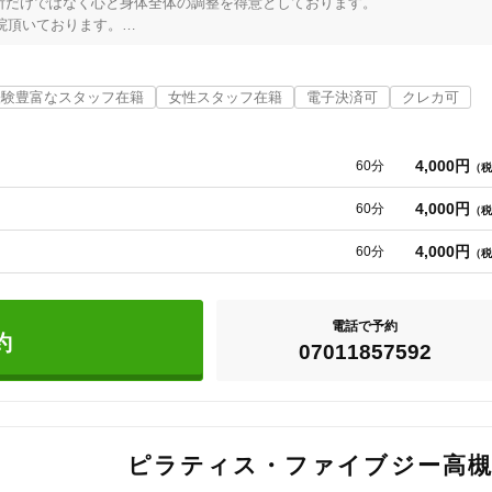
だけではなく心と身体全体の調整を得意としております。

院頂いております。

ざまなお悩みのある方、ぜひ一度ご来院ください！

い、高槻中学・高校、大阪医科薬科大学キャンパスの前にあります。詳しくは、
経験豊富なスタッフ在籍
女性スタッフ在籍
電子決済可
クレカ可
バス松原または沢良木下車スグ。
4,000円
60分
（税
4,000円
60分
（税
4,000円
60分
（税
電話で予約
約
07011857592
G ピラティス・ファイブジー高