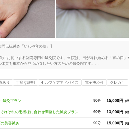
問伝統鍼灸「いわや宵の院」】

泊先にお伺いする訪問専門の鍼灸院です。当院は、日が暮れ始める「宵の口」
4
件
検索結果を見る
体質を根本から見つめ直したい方のための鍼灸院です。

シュや、夕食後の落ち着いた時間、あるいは一日の活動を終えた深夜帯など、
通院のために外出する手間がなく、施術後はそのままリラックス出来る空間
療あり
丁寧な説明
セルフケアアドバイス
電子決済可
クレカ可
す。

恵とエビデンスに基づき、お身体を内から整える日本の伝統鍼灸です。自律
15,000円
＋ 鍼灸プラン
90分
（税
の状態に真摯に向き合います。国家資格を持つ施術者が丁寧に寄り添い、あ
13,000円
、それぞれの患者様に合わせ調整した鍼灸プラン
60分
（税
15,000円
顔の美容鍼灸
90分
（税