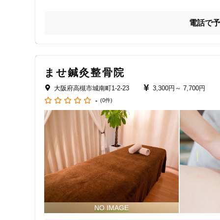
・仕事が終わった夜の時間に、心身ともに深くリラックスし
・移動の負担を減らし、プライベートな空間で本格的な鍼灸
電話で
・日本で育まれた伝統的な東洋医学の思想に基づいた、質の
完全予約制にて、お一人おひとりに寄り添った施術をお約束
高槻駅から京都・梅田間の沿線各地域へ柔軟に対応いたし
ませ鍼灸整骨院
かな技術で応えます。まずはお気軽にご相談ください。
大阪府高槻市城南町1-2-23
3,300円～
7,700円
-
(0件)