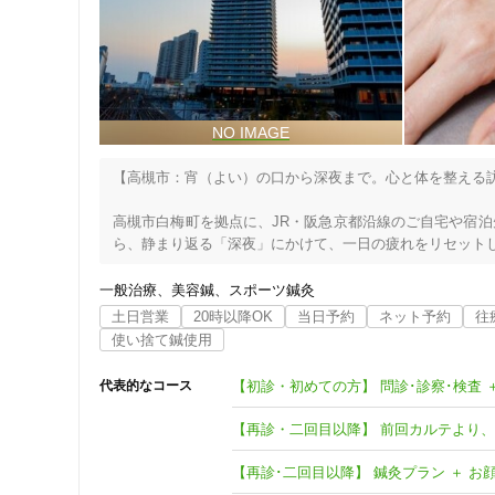
クレカ可
キーワード
【高槻市：宵（よい）の口から深夜まで。心と体を整える訪
高槻市白梅町を拠点に、JR・阪急京都沿線のご自宅や宿
ら、静まり返る「深夜」にかけて、一日の疲れをリセットし
営業時間は15時から24時まで。お仕事の合間のリフレッ
一般治療
美容鍼
スポーツ鍼灸
様のライフスタイルに合わせたケアを提供しております。
土日営業
20時以降OK
当日予約
ネット予約
往
ゆっくりとお休みいただけるのが訪問施術ならではの利点で
使い捨て鍼使用
当院が大切にしているのは、東洋医学と現代医学の深い知
【初診・初めての方】 問診･診察･検査 
代表的なコース
経の乱れからくる不調・慢性的な倦怠感といった「未病」
た本来の自然治癒力を引き出すお手伝いをいたします。

【再診・二回目以降】 前回カルテより
【このような方にご利用いただいています】

​【再診･二回目以降】 鍼灸プラン ＋ お
・午後の空いた時間に、自宅でゆっくりと体質を整えたい
