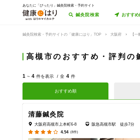
あなたに「ぴったり」鍼灸院検索・予約サイト
鍼灸院検索
おすすめ
鍼灸院検索・予約サイトの「健康にはり」TOP
大阪府
【一
高槻市のおすすめ・評判の
1
4
4
~
件を表示
全
件
おすすめ順
清藤鍼灸院
大阪府高槻市上本町6-8
阪急高槻市駅 徒歩7分
4.54
(8件)