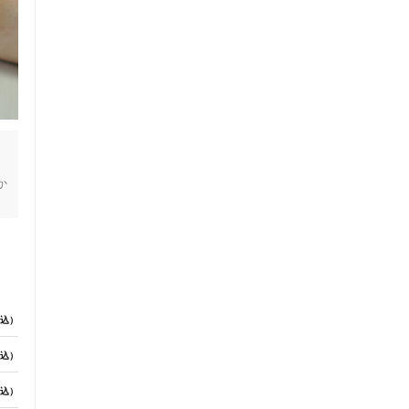
か
皆
で
神
込）
な
込）
込）