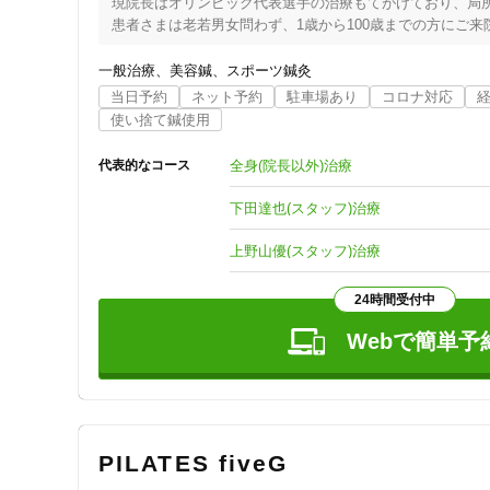
現院長はオリンピック代表選手の治療もてがけており、局所
患者さまは老若男女問わず、1歳から100歳までの方にご来
どこに行ってもよくならなかった症状や痛みのある方、さま
駐車場🅿️も2台完備しております。場所は、170号線沿
一般治療
美容鍼
スポーツ鍼灸
ームページよりご確認ください。

当日予約
ネット予約
駐車場あり
コロナ対応
阪急高槻市駅より徒歩7分、JR高槻駅より徒歩13分。京阪
使い捨て鍼使用
全身(院長以外)治療
代表的なコース
下田達也(スタッフ)治療
上野山優(スタッフ)治療
24時間受付中
Webで簡単予
PILATES five