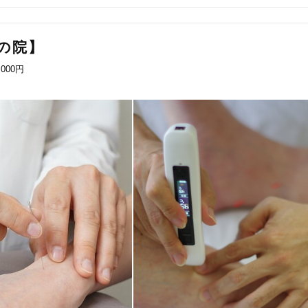
「健康にはりを見た」
の院】
女性限定
,000円
オンラインサポートあり
丁寧な説明
カルテ共有
経験豊富なスタッフ在籍
使い捨て鍼使用
トライアルコースあり
保険適用の相談可
地域支援クーポン可