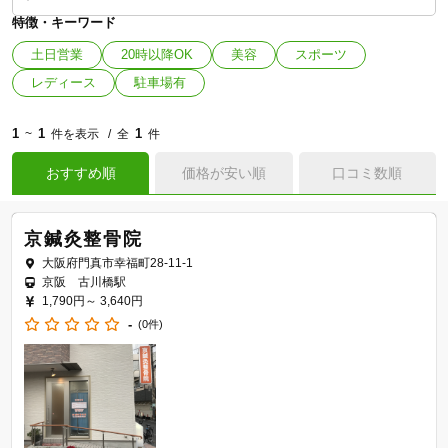
特徴・キーワード
土日営業
20時以降OK
美容
スポーツ
レディース
駐車場有
1
1
1
~
件を表示
全
件
おすすめ順
価格が安い順
口コミ数順
京鍼灸整骨院
大阪府門真市幸福町28-11-1
京阪 古川橋駅
1,790円～
3,640円
-
(0件)