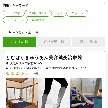
特徴・キーワード
土日営業
20時以降OK
美容
スポーツ
レディース
駐車場有
1
6
6
~
件を表示
全
件
おすすめ順
価格が安い順
口コミ数順
とむはりきゅうあん美容鍼灸治療院
大阪府茨木市駅前3-1-25
JR京都線茨木駅徒歩７分、阪急京都線茨木市駅徒歩１４分
-
(0件)