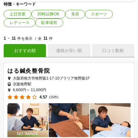
特徴・キーワード
土日営業
20時以降OK
美容
スポーツ
レディース
駐車場有
1
11
11
~
件を表示
全
件
おすすめ順
価格が安い順
口コミ数順
はる鍼灸整骨院
大阪府枚方市牧野阪1-17-10プラリア牧野阪1F
京阪牧野駅
6,600円～
11,000円
4.57
(15件)