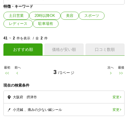
特徴・キーワード
土日営業
20時以降OK
美容
スポーツ
レディース
駐車場有
41
2
2
~
件を表示
全
件
おすすめ順
価格が安い順
口コミ数順
最初
前へ
次へ
最後
3
/1ページ
現在の検索条件
変更
大阪府 摂津市
変更
小児鍼
痛みの少ない鍼シール