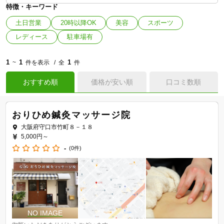
特徴・キーワード
土日営業
20時以降OK
美容
スポーツ
レディース
駐車場有
1
1
1
~
件を表示
全
件
おすすめ順
価格が安い順
口コミ数順
おりひめ鍼灸マッサージ院
大阪府守口市竹町８－１８
5,000円～
-
(0件)