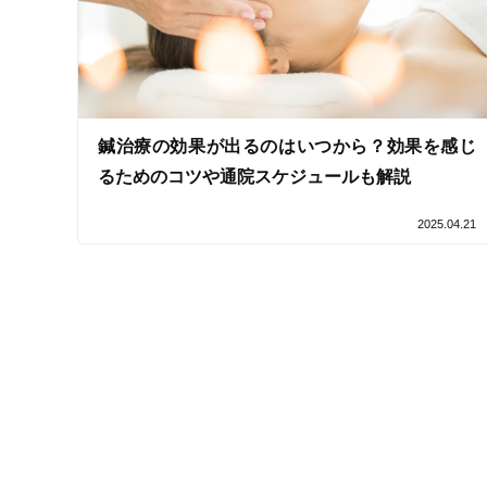
女性スタッフ在籍
接客・サービスの特徴
コロナ対応
鍼治療の効果が出るのはいつから？効果を感じ
るためのコツや通院スケジュールも解説
チャットでの事前相談
2025.04.21
施術の特徴
痛みの少ない鍼シール
支払いに関する特徴
特典あり
クレカ可