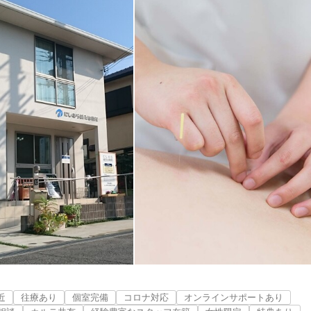
近
往療あり
個室完備
コロナ対応
オンラインサポートあり