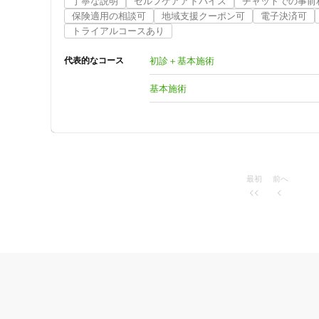
丁寧な説明
セルフケアアドバイス
チャットでの事前
保険適用の相談可
地域支援クーポン可
電子決済可
トライアルコースあり
初診＋基本施術
代表的なコース
基本施術
最初
前へ
住所
ジャンル
一般治療