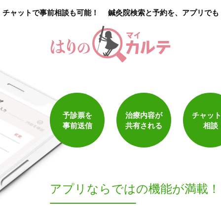
チャットで事前相談も可能！
鍼灸院検索と予約を、アプリでも
1
件
検索結果を見る
予診票を
治療内容が
チャッ
事前送信
共有される
相談
アプリならでは
の機能が満載！