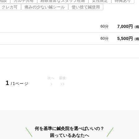
相談
カルテ共有
経験豊富なスタッフ在籍
女性限定
特典あり
クレカ可
痛みの少ない鍼シール
使い捨て鍼使用
7,000円
60分
（税
5,500円
60分
（税
次へ
最後
1
/1ページ
大阪狭山市
変更する
何を基準に鍼灸院を選べばいいの？
困っているあなたへ
美容鍼
スポーツ鍼灸
レディー