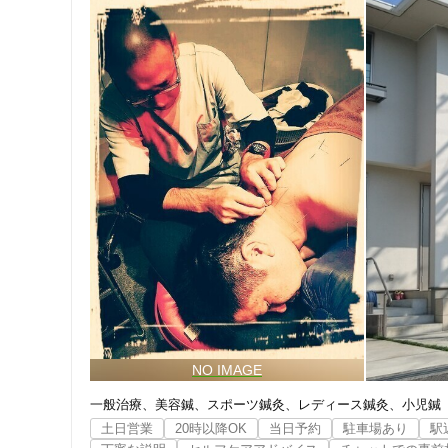
一般治療
美容鍼
スポーツ鍼灸
レディース鍼灸
小児鍼
土日営業
20時以降OK
当日予約
駐車場あり
駅