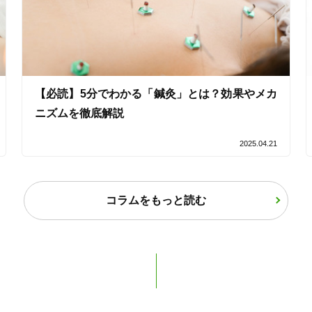
女性限定
オンラインサポートあり
丁寧な説明
【必読】5分でわかる「鍼灸」とは？効果やメカ
ニズムを徹底解説
カルテ共有
経験豊富なスタッフ在籍
2025.04.21
使い捨て鍼使用
トライアルコースあり
コラムをもっと読む
保険適用の相談可
地域支援クーポン可