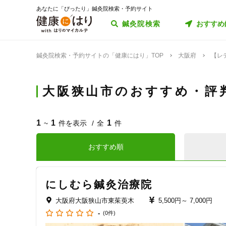
あなたに「ぴったり」鍼灸院検索・予約サイト
鍼灸院検索
おすすめ
鍼灸院検索・予約サイトの「健康にはり」TOP
大阪府
【レ
大阪狭山市のおすすめ・評
1
1
1
~
件を表示
全
件
おすすめ順
にしむら鍼灸治療院
大阪府大阪狭山市東茱萸木
5,500円～
7,000円
-
(0件)