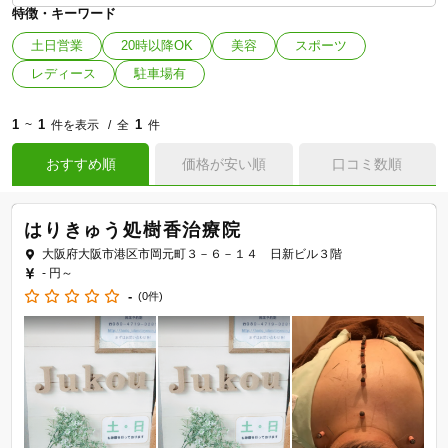
特徴・キーワード
土日営業
20時以降OK
美容
スポーツ
レディース
駐車場有
1
1
1
~
件を表示
全
件
おすすめ順
価格が安い順
口コミ数順
はりきゅう処樹香治療院
大阪府大阪市港区市岡元町３－６－１４ 日新ビル３階
- 円～
-
(0件)