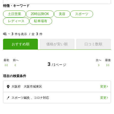
特徴・キーワード
土日営業
20時以降OK
美容
スポーツ
レディース
駐車場有
41
3
3
~
件を表示
全
件
おすすめ順
価格が安い順
口コミ数順
最初
前へ
次へ
最後
3
/1ページ
現在の検索条件
変更
大阪府 大阪市城東区
変更
スポーツ鍼灸
コロナ対応