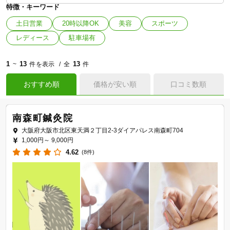
特徴・キーワード
土日営業
20時以降OK
美容
スポーツ
レディース
駐車場有
1
13
13
~
件を表示
全
件
おすすめ順
価格が安い順
口コミ数順
南森町鍼灸院
大阪府大阪市北区東天満２丁目2-3ダイアパレス南森町704
1,000円～
9,000円
4.62
(8件)