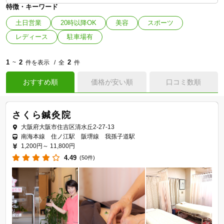
特徴・キーワード
土日営業
20時以降OK
美容
スポーツ
レディース
駐車場有
1
2
2
~
件を表示
全
件
おすすめ順
価格が安い順
口コミ数順
さくら鍼灸院
大阪府大阪市住吉区清水丘2-27-13
南海本線 住ノ江駅 阪堺線 我孫子道駅
1,200円～
11,800円
4.49
(50件)