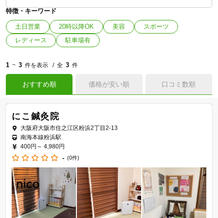
特徴・キーワード
土日営業
20時以降OK
美容
スポーツ
レディース
駐車場有
1
3
3
~
件を表示
全
件
おすすめ順
価格が安い順
口コミ数順
にこ鍼灸院
大阪府大阪市住之江区粉浜2丁目2-13
南海本線粉浜駅
400円～
4,980円
-
(0件)