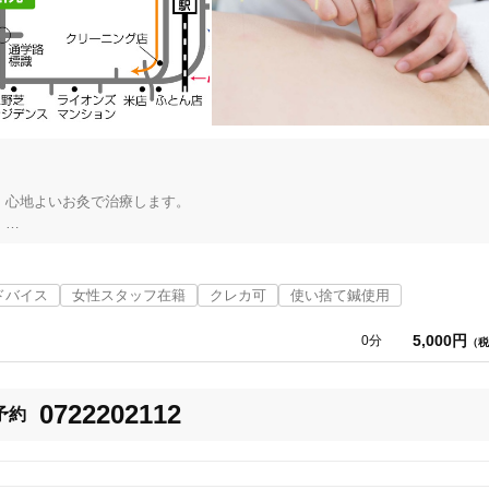
心地よいお灸で治療します。



できるからだ作りをします。

ドバイス
女性スタッフ在籍
クレカ可
使い捨て鍼使用
5,000円
0分
（税
思います。

堺市西区
変更する
くりおうかがいできますし、全身治療も安心してお受けいただけます。

0722202112
予約
も、安心してご相談ください。


