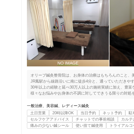
オリーブ鍼灸整骨院は、お身体の治療はもちろんのこと、美
JR鳳駅から線路沿いに南に徒歩4分と、通っていただきやす
30年以上の経験と延べ30万人以上の施術実績に加え、豊
様々なお悩みやお身体の不調に対してできうる限りの対処を
私が以前に開業しておりました整骨院では、私自身がテレビ
一般治療
美容鍼
レディース鍼灸
者様にお越しいただき、私も毎日50人以上の施術を担当
土日営業
20時以降OK
当日予約
ネット予約
駐
なか難しいという現実がありました。

セルフケアアドバイス
チャットでの事前相談
カルテ
そのような経験と反省から、オリーブ鍼灸整骨院を開院する
痛みの少ない鍼シール
使い捨て鍼使用
トライアルコ
そして「あなたが悩まれていることに可能な限り向き合い