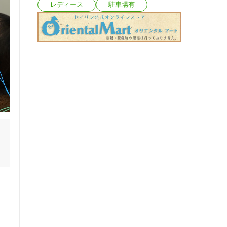
レディース
駐車場有
患
か
め