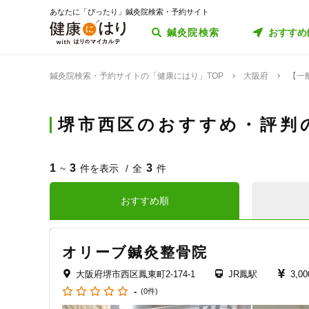
あなたに「ぴったり」鍼灸院検索・予約サイト
鍼灸院検索
おすすめ
鍼灸院検索・予約サイトの「健康にはり」TOP
大阪府
【一
堺市西区のおすすめ・評判
1
3
3
~
件を表示
全
件
おすすめ順
オリーブ鍼灸整骨院
大阪府堺市西区鳳東町2-174-1
JR鳳駅
3,0
-
(0件)