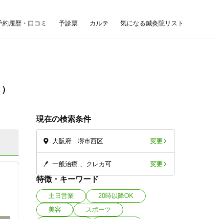
予約履歴・口コミ
予診票
カルテ
気になる鍼灸院リスト
可
現在の検索条件
変更
大阪府 堺市西区
変更
一般治療
クレカ可
特徴・キーワード
土日営業
20時以降OK
美容
スポーツ