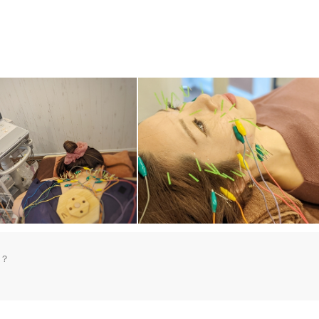
美容鍼
スポーツ鍼灸
レディー
ります。

願い します。

い。

20時以降OK
当日予約
駅近
往療あり
？

の鍼灸治療が可能です。

バリアフリー
個室完備