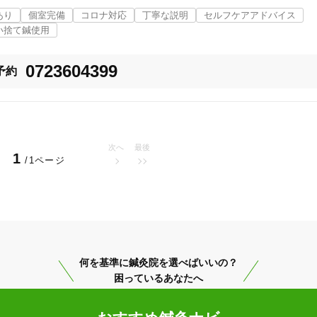
びれ。

「健康にはりを見た」
あり
個室完備
コロナ対応
丁寧な説明
セルフケアアドバイス
まることを言われている。

い捨て鍼使用
女性限定
0723604399
予約
同じレベルです。

オンラインサポートあり
丁寧な説明
した。

次へ
最後
ます。

カルテ共有
経験豊富なスタッフ在籍
1
/1ページ
ます。

使い捨て鍼使用
トライアルコースあり
何を基準に鍼灸院を選べばいいの？
困っているあなたへ
保険適用の相談可
地域支援クーポン可
ない】
