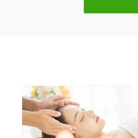
【鍼灸の最先端 超音波エコーガイド鍼灸～１２万件以上の
クレカ可
Amazon　kindleで絶賛発売中

キーワード