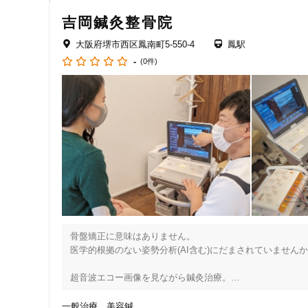
ジャンル
吉岡鍼灸整骨院
【診療時間について】

一般治療
※日曜日と祝日は休診です。土曜日は午前中診療いたしてお
大阪府堺市西区鳳南町5-550-4
鳳駅
ただし、土曜日は不定休です。お電話、ＨＰにてご確認をお
-
(0件)
※17:00以降は事前ご予約のみです。前日までにお電話くださ
ご来院前に必ず予約のお電話をお願いいたします。

特徴・キーワード
０７２－２２０－２１１２
受付時間の特徴
土日営業
通院手段の特徴
駐車場あり
骨盤矯正に意味はありません。

医学的根拠のない姿勢分析(AI含む)にだまされていませんか
設備の特徴
超音波エコー画像を見ながら鍼灸治療。

堺市で超音波エコー検査と鍼灸の最先端、エコーを見ながら
キッズスペースあり
一般治療
美容鍼