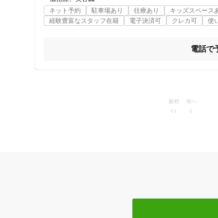
・３か所以上整骨院に行っても改善していない鈍い痛み、し
ネット予約
駐車場あり
往療あり
キッズスペース
・【ゆがみ】【自律神経】【使い痛み】など誰にでも当ては
女性向けの特徴
経験豊富なスタッフ在籍
電子決済可
クレカ可
使
・病院の検査で異常が分からないのに痛みがある。

女性スタッフ在籍
『筋膜の異常』が原因となっていることが大半です。

電話で
これはエコー検査すればわかることです。

接客・サービスの特徴
タブレットで写真を撮り、ゆがみを強調するだけでは素人と
コロナ対応
整形外科に１０年以上勤め、リハビリ長を経験させて頂きま
最初
前へ
鳳でどの治療院より、医療レベルに近い鍼灸をお約束いたし
チャットでの事前相談
美容鍼について

施術の特徴
堺に２人しかいない美容鍼灸師のライセンスを取得しており
痛みの少ない鍼シール
美容鍼の施術実績掲載数、堺市最多。

責任者 吉岡著の代表書籍(電子)

支払いに関する特徴
【なぜ、骨盤矯正を受けてはいけないのか？】

【危険‼絶対に選んではいけない治療院】

特典あり
【さようなら老け顔】

【肩の痛みを早く治したいなら肩専門治療院に行ってはいけ