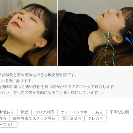
容鍼灸と美容整体も得意な鍼灸整骨院です。

い場所にあります。

富な知識に基づく施術技術を持つ院長が全ての方に一人で対応します。

行い、すべての方が笑顔になることを目標にしています。

出演や、雑誌に取り上げられたりしたこともあり、多い日には100人以上の
させていただきました。しかし、お一人お一人に向き合う時間を取ることがな
車場あり
駅近
コロナ対応
オンラインサポートあり
丁寧な説明
共有
経験豊富なスタッフ在籍
電子決済可
クレカ可
にあたり、私一人だけで担当するためにベッド数を最低限にしています。

ースあり
、それを解決する」というだけではなく「あなたが望まれる未来に向かうた