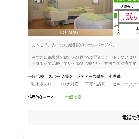
ようこそ、みずたに鍼灸院のホームページへ。

みずたに鍼灸院では、東洋医学の理論にて、痛くないはり、
全身を診て治療していく経絡治療という方法での治療です。
痛いはりや熱いお灸とは全く別の治療法です。

女性や子どもに最適な気持ちの良いやすらぐ治療です。

一般治療
スポーツ鍼灸
レディース鍼灸
小児鍼
全身の巡りをよくすることで、病や不快な症状を治すことの
駐車場あり
コロナ対応
丁寧な説明
セルフケアア
安心して治療をお受けいただけます。

一般治療
代表的なコース
女性鍼灸師が治療いたします。

女性の方に、東洋医学の治療をぜひ、受けていただきたいと
住所
予約により、お一人ずつの治療となりますので、お話をゆっ
電話で
不妊や生理不順、更年期障害など、女性特有の症状について
どんな症状もぜひ一度お電話か、メールでご相談ください。
お待ちしています。
