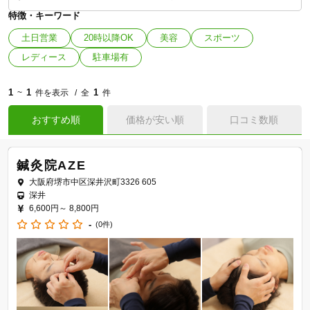
特徴・キーワード
土日営業
20時以降OK
美容
スポーツ
レディース
駐車場有
1
1
1
~
件を表示
全
件
おすすめ順
価格が安い順
口コミ数順
鍼灸院AZE
大阪府堺市中区深井沢町3326 605
深井
6,600円～
8,800円
-
(0件)