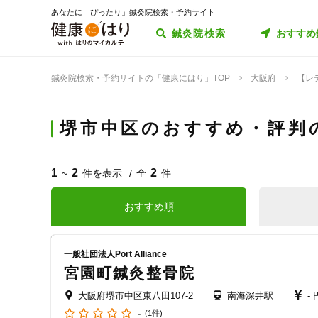
あなたに「ぴったり」鍼灸院検索・予約サイト
鍼灸院検索
おすすめ
鍼灸院検索・予約サイトの「健康にはり」TOP
大阪府
【レ
堺市中区のおすすめ・評判
1
2
2
~
件を表示
全
件
おすすめ順
一般社団法人Port Alliance
宮園町鍼灸整骨院
大阪府堺市中区東八田107-2
南海深井駅
-
-
(1件)