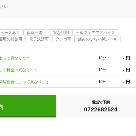
さい



ド施術を】

スペースあり
個室完備
丁寧な説明
セルフケアアドバイス
適用の相談可
電子決済可
クレカ可
痛みの少ない鍼シール
一人お一人の身体のお悩みに根本から向き合うため、解剖学的な視点からア
」の知恵を融合させた独自の施術を行っております。

- 円
よって異なります
10分
- 円
って料金は異なります
10分
ません。30分間しっかりと時間をかけ、人の手だからこそ分かる筋肉の緊張
- 円
は保険割合によって異なります
10分
や痛みにアプローチする「鍼灸施術」はもちろん、お顔のリフトアップや肌
電話で予約
受けたい方のために、通常メニューにプラスできる「延長施術（＋30分〜9
約
0722682524
ト空間が保たれています。周りを気にせず施術を受けられる「個室」も完備
サイドまで乗り入れが可能です。小さなお子様連れでも安心してご来院くだ