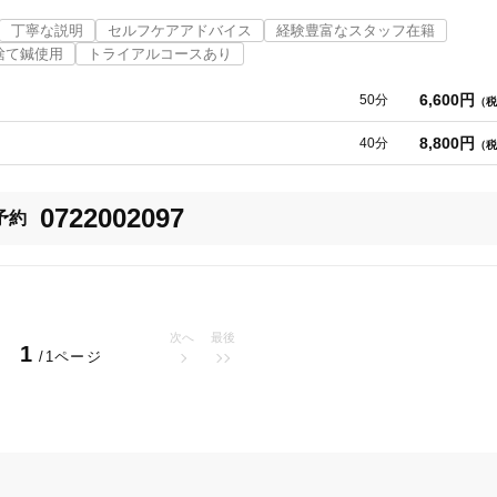
や血行不良、自律神経の乱れが原因です。

丁寧な説明
セルフケアアドバイス
経験豊富なスタッフ在籍
りやすく、顔の巡りが悪くなります。

捨て鍼使用
トライアルコースあり
美容鍼
スポーツ鍼灸
レディー
ながらリフトアップをサポート。

さを引き出します。

6,600円
50分
（税
8,800円
40分
（税
のコリにあります。

バランスの取れたフェイスラインへと導きます。

印象に。

0722002097
予約
20時以降OK
当日予約
体のバランスが重要です。

を及ぼします。

なり、顔のラインもスッキリ。

次へ
最後
1
/1ページ
駅近
往療あり
！
バリアフリー
個室完備