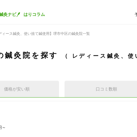
鍼灸ナビ
はりコラム
ディース鍼灸、使い捨て鍼使用】堺市中区の鍼灸院一覧
の鍼灸院を探す
レディース鍼灸、使
価格が安い順
口コミ数順
 円～