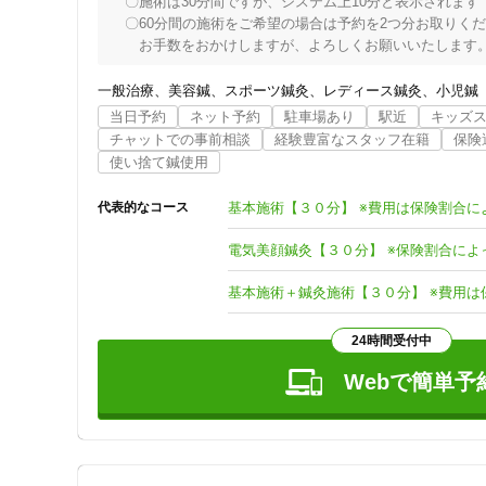
　〇施術は30分間ですが、システム上10分と表示されます

　〇60分間の施術をご希望の場合は予約を2つ分お取りくだ
　　お手数をおかけしますが、よろしくお願いいたします。
宮園町鍼灸整骨院のご紹介

一般治療
美容鍼
スポーツ鍼灸
レディース鍼灸
小児鍼
【西洋医学×東洋医学の融合で、あなただけのオーダーメイ
当日予約
ネット予約
駐車場あり
駅近
キッズ
チャットでの事前相談
経験豊富なスタッフ在籍
保険
堺市中区にある「宮園町鍼灸整骨院」です。当院では、お
使い捨て鍼使用
ローチする「西洋医学」と、気血の流れを整える「東洋医学
基本施術【３０分】 ※費用は保険割合に
代表的なコース
当院の4つのこだわり

30分間、機械に頼らない丁寧な手技施術

電気美顔鍼灸【３０分】 ※保険割合によ
当院では、電気治療器などの機械だけに頼る施術はいたし
微細な変化を捉えながら、丁寧に揉みほぐしていきます。

基本施術＋鍼灸施術【３０分】 ※費用
お悩みに合わせた豊富なメニュー

24時間受付中
お身体の歪みを根本から整える「骨格矯正」や、深いコリ
改善を目指す「美容鍼」もご用意。さらにじっくり施術を
Webで簡単予
分）」も大変ご好評をいただいております。

子連れ歓迎！ママさんも通いやすい安心の空間

院内は全ベッドがカーテンで仕切られており、プライベー
また、全面土足対応でお持ちのベビーカーのままベッド