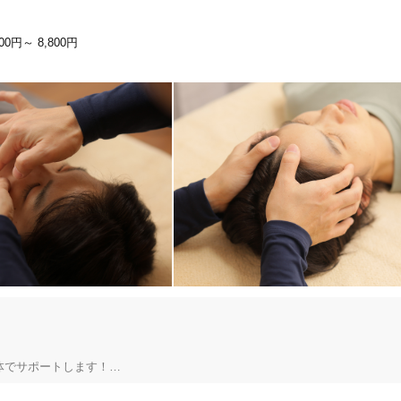
600円～
8,800円
に専用駐車場を3台完備。駐輪スペースもございます。

ルペイ、d払いなどのQRコード決済にも対応しております。急な体調の変化
んか？皆様のご来院を心よりお待ちしております。
堺市中区
変更する
でサポートします！
