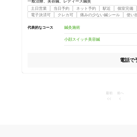
【美容鍼】

一般治療
美容鍼
レディース鍼灸
ジャンル
お顔のたるみやむくみ、ほうれい線の多くは、表情筋の衰え
土日営業
当日予約
ネット予約
駅近
個室完備
長時間のスマホやPC作業、ストレスなどで表情筋が硬くな
電子決済可
クレカ可
痛みの少ない鍼シール
使い
一般治療
美容鍼では、筋肉の深層に直接アプローチし、血流を促進し
また、自律神経のバランスを整えることで、内側からの美し
鍼灸施術
代表的なコース
【小顔スイッチ整体】

小顔スイッチ美容鍼
顔のむくみや歪みの根本原因は、姿勢の崩れや噛み癖、筋肉
特徴・キーワード
当院の小顔スイッチ整体では、筋肉のコリにアプローチし、
お顔と一緒に首や肩の緊張をほぐすことで、スッキリとした
電話で
受付時間の特徴
【美姿勢整体】

土日営業
顔のリフトアップやフェイスラインの引き締めには、身体全
特に、骨盤や脚の歪みがあると、顔のむくみやたるみに影響
美姿勢整体では、足元から整えることで、自然と姿勢が良く
通院手段の特徴
美しさを根本から引き出す施術を行います。

最初
前へ
駐車場あり
美容鍼と整体で、あなた本来の美しさを引き出しましょう
設備の特徴
キッズスペースあり