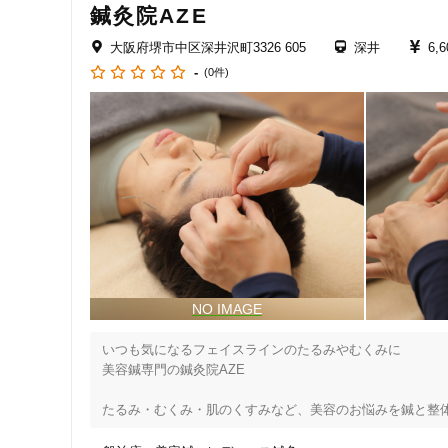
鍼灸院AZE
い。

大阪府堺市中区深井沢町3326 605
深井
6,
通いやすさを追求した設備・アクセス

-
南海深井駅からのアクセスに加え、お車でお越しの方のため
(0件)
お支払い方法について

現金のほか、各種タッチ決済対応のクレジットカード、メ
も、お財布を気にせずお気軽にお立ち寄りいただけます。

毎日を心地よく過ごすための身体ケアを、当院で始めませ
いつも気になるフェイスラインのたるみやむくみに

住所
美容鍼専門の鍼灸院AZE

たるみ・むくみ・肌のくすみなど、美容のお悩みを鍼と整体