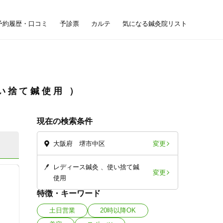
予約履歴・口コミ
予診票
カルテ
気になる鍼灸院リスト
い捨て鍼使用
現在の検索条件
変更
大阪府 堺市中区
レディース鍼灸
使い捨て鍼
変更
使用
特徴・キーワード
土日営業
20時以降OK