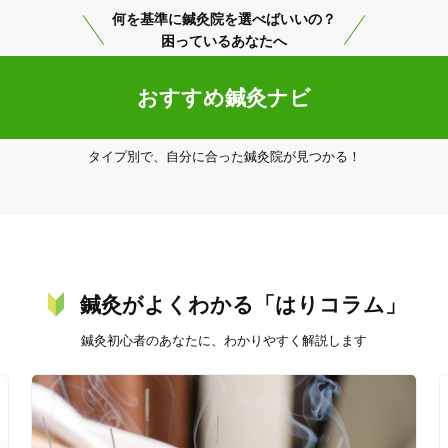
何を基準に鍼灸院を選べばいいの？
「健康にはりを見た」
困っているあなたへ
女性限定
おすすめ鍼灸ナビ
タイプ別で、自分に合った鍼灸院が見つかる！
オンラインサポートあり
丁寧な説明
カルテ共有
経験豊富なスタッフ在籍
鍼灸がよくわかる「はりコラム」
使い捨て鍼使用
トライアルコースあり
鍼灸初心者のあなたに、わかりやすく解説します
保険適用の相談可
地域支援クーポン可