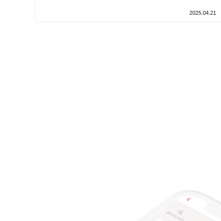
設備の特徴
2025.04.21
キッズスペースあり
女性向けの特徴
女性スタッフ在籍
接客・サービスの特徴
コロナ対応
チャットでの事前相談
施術の特徴
痛みの少ない鍼シール