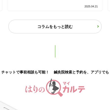
2025.04.21
バリアフリー
個室完備
「健康にはりを見た」
コラムをもっと読む
女性限定
オンラインサポートあり
丁寧な説明
チャットで事前相談も可能！
鍼灸院検索と予約を、アプリでも
カルテ共有
経験豊富なスタッフ在籍
使い捨て鍼使用
トライアルコースあり