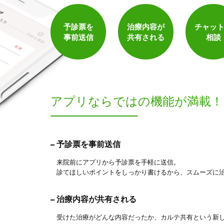
保険適用の相談可
地域支援クーポン可
予診票を
治療内容が
チャッ
事前送信
共有される
相談
アプリならでは
の機能が満載！
3
予診票を事前送信
件
検索結果を見る
来院前にアプリから予診票を手軽に送信。
診てほしいポイントをしっかり書けるから、スムーズに
治療内容が共有される
受けた治療がどんな内容だったか、カルテ共有という新