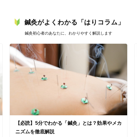
鍼灸がよくわかる「はりコラム」
鍼灸初心者のあなたに、わかりやすく解説します
美容鍼
スポーツ鍼灸
レディー
20時以降OK
当日予約
【必読】5分でわかる「鍼灸」とは？効果やメカ
駅近
往療あり
ニズムを徹底解説