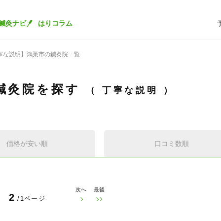
鍼灸ナビ
はりコラム
寧な説明】鴻巣市の鍼灸院一覧
鍼灸院を探す
丁寧な説明
価格が安い順
口コミ数順
次へ
最後
2
/1ページ