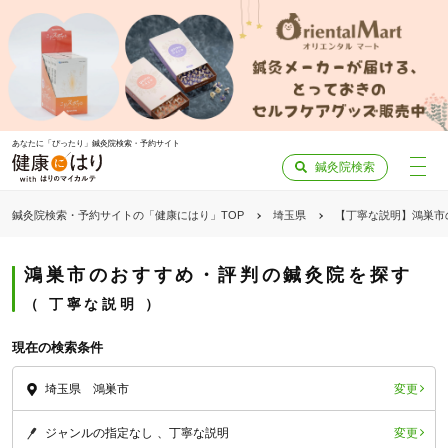
あなたに「ぴったり」鍼灸院検索・予約サイト
鍼灸院検索
鍼灸院検索・予約サイトの「健康にはり」TOP
埼玉県
【丁寧な説明】鴻巣市
鴻巣市のおすすめ・評判の鍼灸院を探す
丁寧な説明
現在の検索条件
変更
埼玉県 鴻巣市
変更
ジャンルの指定なし
丁寧な説明
「健康にはりを見た」