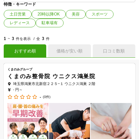
特徴・キーワード
土日営業
20時以降OK
美容
スポーツ
レディース
駐車場有
1
3
3
~
件を表示
全
件
おすすめ順
価格が安い順
口コミ数順
くまのみグループ
くまのみ整骨院 ウニクス鴻巣院
埼玉県鴻巣市北新宿２２５−１ ウニクス鴻巣 ２階
- 円～
-
(0件)