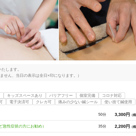
たします。

近
キッズスペースあり
バリアフリー
個室完備
コロナ対応
可
電子決済可
クレカ可
痛みの少ない鍼シール
使い捨て鍼使用
3,300円
50分
（税
2,200円
ど急性症状の方にお勧め）
35分
（税