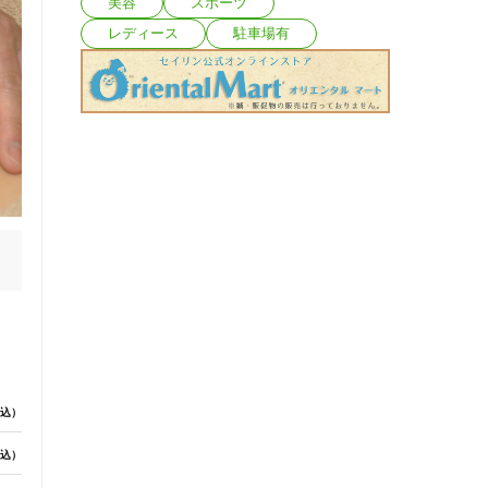
美容
スポーツ
レディース
駐車場有
込）
込）