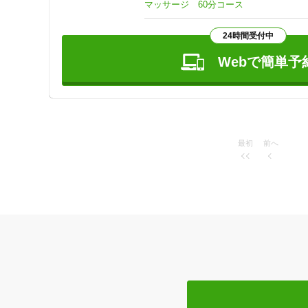
マッサージ 60分コース
24時間受付中
Webで簡単予
最初
前へ
住所
ジャンル
一般治療