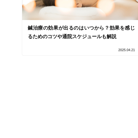
女性スタッフ在籍
接客・サービスの特徴
鍼治療の効果が出るのはいつから？効果を感じ
コロナ対応
るためのコツや通院スケジュールも解説
チャットでの事前相談
2025.04.21
施術の特徴
痛みの少ない鍼シール
支払いに関する特徴
特典あり
クレカ可
キーワード