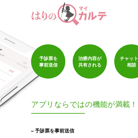
1
件
検索結果を見る
予診票を
治療内容が
チャッ
事前送信
共有される
相談
アプリならでは
の機能が満載！
予診票を事前送信