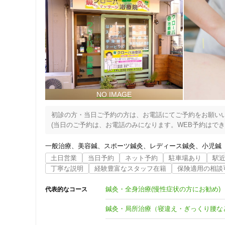
初診の方・当日ご予約の方は、お電話にてご予約をお願いい
一般治療
美容鍼
スポーツ鍼灸
レディース鍼灸
小児鍼
土日営業
当日予約
ネット予約
駐車場あり
駅
丁寧な説明
経験豊富なスタッフ在籍
保険適用の相談
鍼灸・全身治療(慢性症状の方にお勧め)
代表的なコース
鍼灸・局所治療（寝違え・ぎっくり腰な