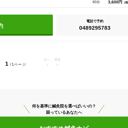
3,600円
60分
（税
電話で予約
約
0489295783
次へ
最後
1
/1ページ
草加市
変更する
何を基準に鍼灸院を選べばいいの？
困っているあなたへ
美容鍼
スポーツ鍼灸
レディー