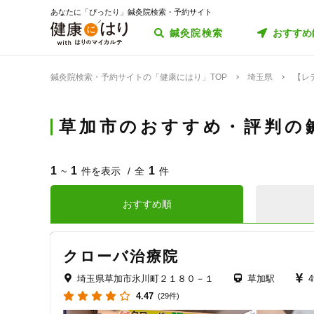
あなたに「ぴったり」鍼灸院検索・予約サイト
鍼灸院検索
おすすめ
鍼灸院検索・予約サイトの「健康にはり」TOP
埼玉県
【レ
草加市のおすすめ・評判の
1
1
1
~
件を表示
全
件
おすすめ順
クローバ治療院
埼玉県草加市氷川町２１８０－１
草加駅
4.47
(29件)