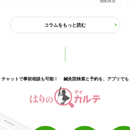
2025.04.21
バリアフリー
個室完備
コラムをもっと読む
「健康にはりを見た」
女性限定
オンラインサポートあり
丁寧な説明
チャットで事前相談も可能！
鍼灸院検索と予約を、アプリでも
カルテ共有
経験豊富なスタッフ在籍
使い捨て鍼使用
トライアルコースあり