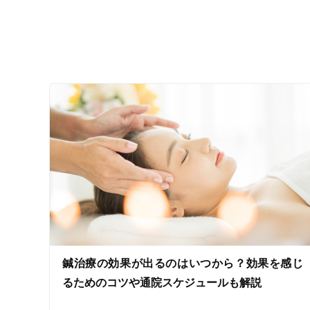
ジャンル
一般治療
特徴・キーワード
受付時間の特徴
土日営業
通院手段の特徴
鍼治療の効果が出るのはいつから？効果を感じ
駐車場あり
るためのコツや通院スケジュールも解説