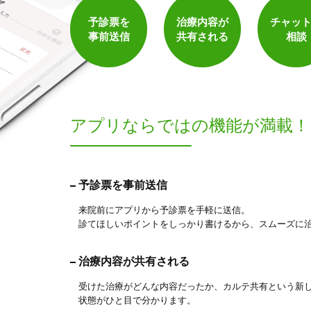
予診票を
治療内容が
チャッ
保険適用の相談可
地域支援クーポン可
事前送信
共有される
相談
アプリならでは
の機能が満載！
予診票を事前送信
1
件
検索結果を見る
来院前にアプリから予診票を手軽に送信。
診てほしいポイントをしっかり書けるから、スムーズに
治療内容が共有される
受けた治療がどんな内容だったか、カルテ共有という新
状態がひと目で分かります。