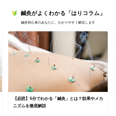
鍼灸がよくわかる「はりコラム」
鍼灸初心者のあなたに、わかりやすく解説します
美容鍼
スポーツ鍼灸
レディー
20時以降OK
当日予約
【必読】5分でわかる「鍼灸」とは？効果やメカ
駅近
往療あり
ニズムを徹底解説