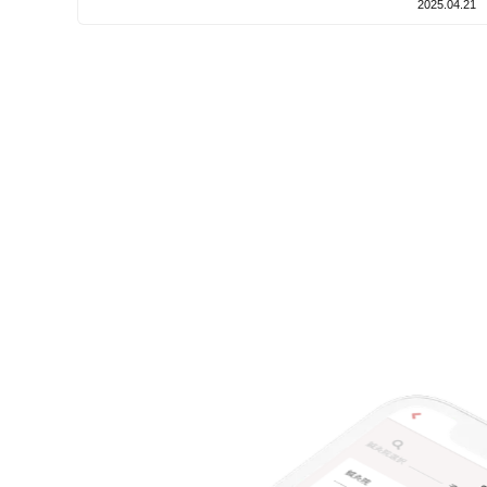
2025.04.21
設備の特徴
キッズスペースあり
女性向けの特徴
女性スタッフ在籍
接客・サービスの特徴
コロナ対応
チャットでの事前相談
施術の特徴
痛みの少ない鍼シール
支払いに関する特徴