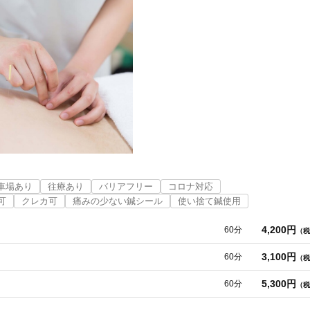
車場あり
往療あり
バリアフリー
コロナ対応
可
クレカ可
痛みの少ない鍼シール
使い捨て鍼使用
4,200円
60分
（税
3,100円
60分
（税
5,300円
60分
（税