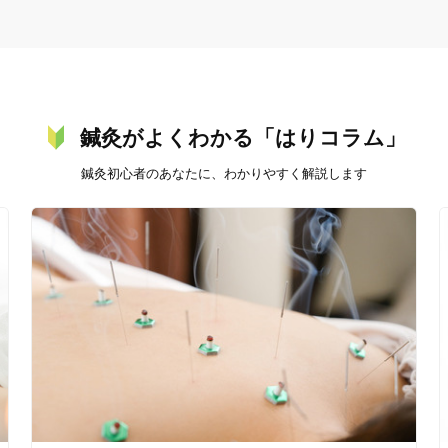
20時以降OK
当日予約
鍼灸がよくわかる「はりコラム」
鍼灸初心者のあなたに、わかりやすく解説します
駅近
往療あり
バリアフリー
個室完備
「健康にはりを見た」
女性限定