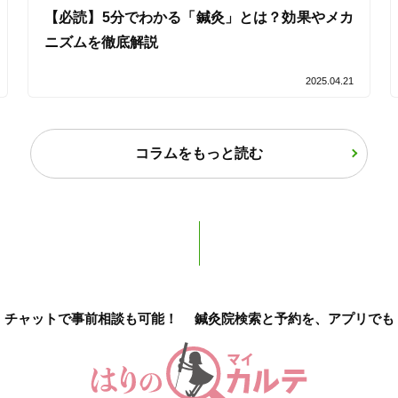
【必読】5分でわかる「鍼灸」とは？効果やメカ
ニズムを徹底解説
オンラインサポートあり
丁寧な説明
2025.04.21
カルテ共有
経験豊富なスタッフ在籍
コラムをもっと読む
使い捨て鍼使用
トライアルコースあり
保険適用の相談可
地域支援クーポン可
チャットで事前相談も可能！
鍼灸院検索と予約を、アプリでも