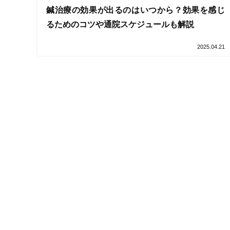
鍼治療の効果が出るのはいつから？効果を感じ
接客・サービスの特徴
るためのコツや通院スケジュールも解説
コロナ対応
2025.04.21
チャットでの事前相談
施術の特徴
痛みの少ない鍼シール
支払いに関する特徴
特典あり
クレカ可
キーワード