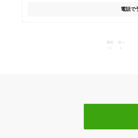
電話で
最初
前へ
住所
ジャンル
一般治療