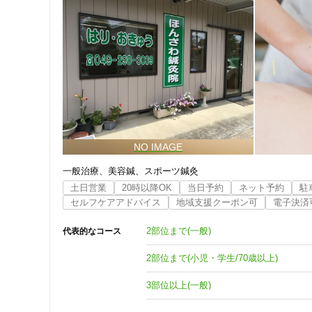
一般治療
美容鍼
スポーツ鍼灸
土日営業
20時以降OK
当日予約
ネット予約
駐
セルフケアアドバイス
地域支援クーポン可
電子決済
2部位まで(一般)
代表的なコース
2部位まで(小児・学生/70歳以上)
3部位以上(一般)