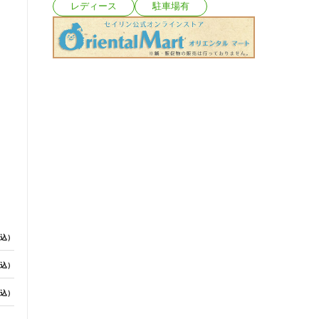
レディース
駐車場有
込）
込）
込）