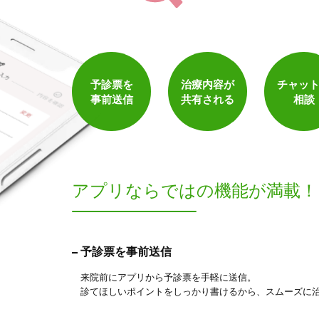
1
件
検索結果を見る
予診票を
治療内容が
チャッ
事前送信
共有される
相談
アプリならでは
の機能が満載！
予診票を事前送信
来院前にアプリから予診票を手軽に送信。
診てほしいポイントをしっかり書けるから、スムーズに