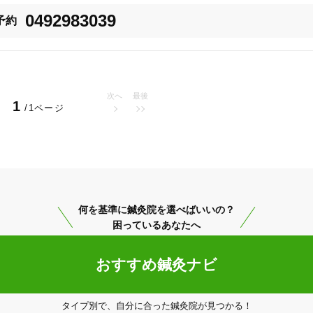
0492983039
予約
次へ
最後
1
/1ページ
比企郡川島町
変更する
何を基準に鍼灸院を選べばいいの？
困っているあなたへ
おすすめ鍼灸ナビ
美容鍼
スポーツ鍼灸
レディー
タイプ別で、自分に合った鍼灸院が見つかる！