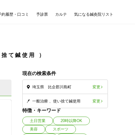
予約履歴・口コミ
予診票
カルテ
気になる鍼灸院リスト
い捨て鍼使用
現在の検索条件
変更
埼玉県 比企郡川島町
変更
一般治療
使い捨て鍼使用
特徴・キーワード
土日営業
20時以降OK
美容
スポーツ