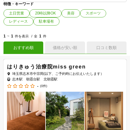
特徴・キーワード
土日営業
20時以降OK
美容
スポーツ
レディース
駐車場有
1
1
1
~
件を表示
全
件
おすすめ順
価格が安い順
口コミ数順
はりきゅう治療院miss green
埼玉県志木市中宗岡(以下、ご予約時にお伝えいたします）
志木駅 朝霞台駅 北朝霞駅
-
(0件)