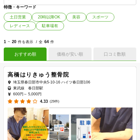
特徴・キーワード
土日営業
20時以降OK
美容
スポーツ
レディース
駐車場有
1
20
64
~
件を表示
全
件
おすすめ順
価格が安い順
口コミ数順
高橋はりきゅう整骨院
埼玉県春日部市中央5-10-16 ハイツ春日部106
東武線 春日部駅
600円～
5,000円
4.33
(29件)